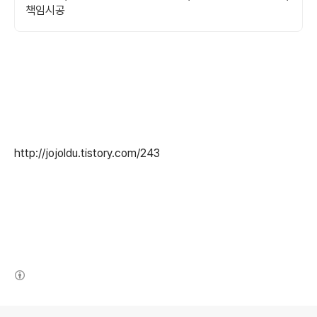
책임시공
http://jojoldu.tistory.com/243
(새창열림)
로그 정보