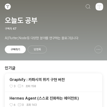
검색하기
티스토리
오늘도 공부
구독자
47
AI,Flutter,Node등 다양한 분야를 연구하는 블로그입니다
구독하기
방명록
신고하기 레이어
열기
인기글
Graphify : 카파시의 위키 구현 버전
3
1
조회
158
Hermes Agent (스스로 진화하는 에이전트)
6
0
조회
143