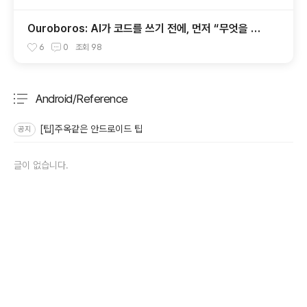
Ouroboros: AI가 코드를 쓰기 전에, 먼저 “무엇을 만
들지”를 끝까지 묻는 시스템
6
0
조회
98
Android/Reference
분류 전체보기
주요 글 목록
[팁]주옥같은 안드로이드 팁
공지
글이 없습니다.