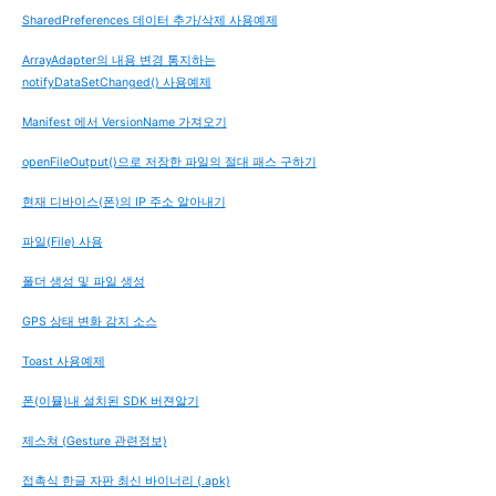
SharedPreferences 데이터 추가/삭제 사용예제
ArrayAdapter의 내용 변경 통지하는
notifyDataSetChanged() 사용예제
Manifest 에서 VersionName 가져오기
openFileOutput()으로 저장한 파일의 절대 패스 구하기
현재 디바이스(폰)의 IP 주소 알아내기
파일(File) 사용
폴더 생성 및 파일 생성
GPS 상태 변화 감지 소스
Toast 사용예제
폰(이뮬)내 설치된 SDK 버젼알기
제스쳐 (Gesture 관련정보)
접촉식 한글 자판 최신 바이너리 (.apk)