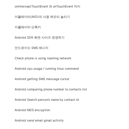
onInterceptTouchEvent 와 onTouchEvent 차이
이뮬레이터(AVD)의 사용 메모리 늘리기
이뮬레이터 단축키
Android SDK 화면 사이즈 변경하기
안드로이드 SMS 메시지
Check phone is using roaming network
Android cpu usage / running linux command
Android getting SMS message cursor
Android comparing phone number to contacts list
Android Search person’s name by contact id
Android MD5 encryption
Android send email gmail activity