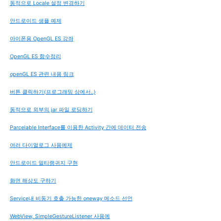
동적으로 Locale 설정 변경하기
안드로이드 샘플 예제
아이폰용 OpenGL ES 강좌
OpenGL ES 함수정리
openGL ES 관련 내용 링크
버튼 클릭하기(프로그래밍 상에서..)
동적으로 외부의 jar 파일 로딩하기
Parcelable Interface를 이용한 Activity 간에 데이터 전송
여러 다이얼로그 사용예제
안드로이드 멀티랭귀지 구현
화면 해상도 구하기
Service내 비동기 호출 가능한 oneway 메소드 선언
WebView, SimpleGestureListener 사용예