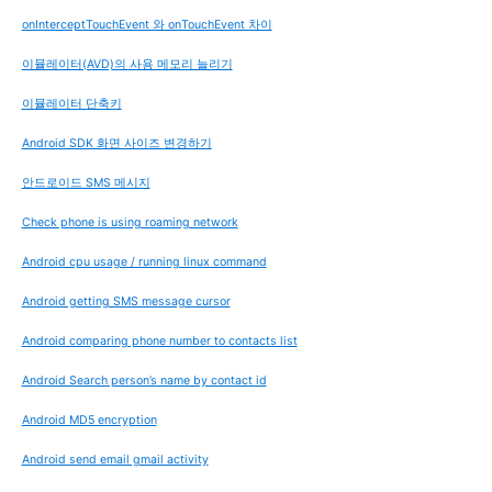
onInterceptTouchEvent 와 onTouchEvent 차이
이뮬레이터(AVD)의 사용 메모리 늘리기
이뮬레이터 단축키
Android SDK 화면 사이즈 변경하기
안드로이드 SMS 메시지
Check phone is using roaming network
Android cpu usage / running linux command
Android getting SMS message cursor
Android comparing phone number to contacts list
Android Search person’s name by contact id
Android MD5 encryption
Android send email gmail activity