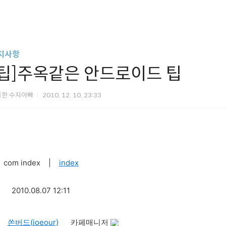
지사항
[팁]주옥같은 안드로이드 팁
복한 수지아빠
2010. 12. 10. 23:33
com index
|
index
2010.08.07 12:11
쏜버드(joeour)
카페매니저