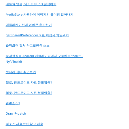
네트웍 연결, 와이파이, 3G 설정하기
MediaStore 사용하여 이미지의 폴더명 알아내기
애플리케이션내 아이콘 추가하기
getSharedPreferences() 로 저장시 파일위치
출력화면 캡쳐 참고할만한 소스
증감현실을 Android 에뮬레이터에서 구동하는 toolkit -
NyArToolkit
밧데리 상태 확인하기
헬로, 안드로이드 자료 분할압축1
헬로, 안드로이드 자료 분할압축2
관련소스1
Draw 9-patch
리소스 사용관련 참고 내용