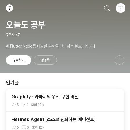
검색하기
티스토리
오늘도 공부
구독자
47
AI,Flutter,Node등 다양한 분야를 연구하는 블로그입니다
구독하기
방명록
신고하기 레이어
열기
인기글
Graphify : 카파시의 위키 구현 버전
3
1
조회
146
Hermes Agent (스스로 진화하는 에이전트)
6
0
조회
127