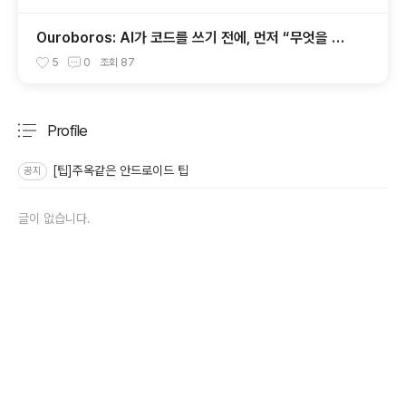
Ouroboros: AI가 코드를 쓰기 전에, 먼저 “무엇을 만
들지”를 끝까지 묻는 시스템
5
0
조회
87
Profile
분류 전체보기
주요 글 목록
[팁]주옥같은 안드로이드 팁
공지
글이 없습니다.