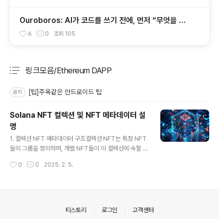
Ouroboros: AI가 코드를 쓰기 전에, 먼저 “무엇을 만
들지”를 끝까지 묻는 시스템
6
0
조회
105
링크모음/Ethereum DAPP
분류 전체보기
주요 글 목록
[팁]주옥같은 안드로이드 팁
공지
Solana NFT 컬렉션 및 NFT 메타데이터 설
명
글 내용
1. 컬렉션 NFT 메타데이터 구조컬렉션 NFT는 특정 NFT
들의 그룹을 정의하며, 개별 NFT들이 이 컬렉션에 속할 수
있도록 구성됩니다.컬렉션 NFT 메타데이터 필드{ "nam
작성시간
0
0
2025. 2. 5.
e": "My NFT Collection", "symbol": "MNC", "desc
ription": "A collection of unique NFTs", "image":
"https://example.com/collection-image.png", "e
xternal_url": "https://example.com", "seller_fee_
basis_points": 500, "collection": { "verified": tru
의안내
티스토리
로그인
고객센터
e, "name": "My NFT Collection" }, "attr..