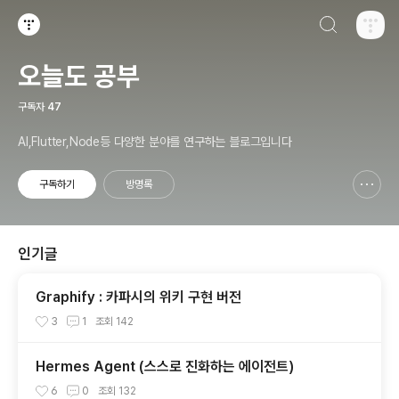
검색하기
티스토리
오늘도 공부
구독자
47
AI,Flutter,Node등 다양한 분야를 연구하는 블로그입니다
구독하기
방명록
신고하기 레이어
열기
인기글
Graphify : 카파시의 위키 구현 버전
3
1
조회
142
Hermes Agent (스스로 진화하는 에이전트)
6
0
조회
132