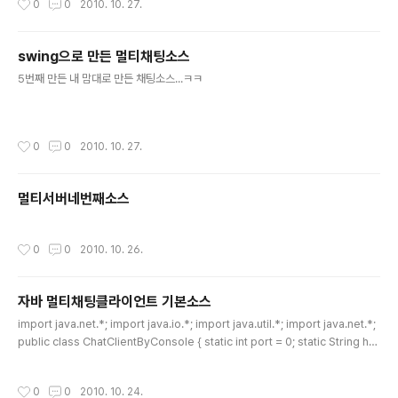
0
0
2010. 10. 27.
swing으로 만든 멀티채팅소스
글 내용
5번째 만든 내 맘대로 만든 채팅소스...ㅋㅋ
작성시간
0
0
2010. 10. 27.
멀티서버네번째소스
작성시간
0
0
2010. 10. 26.
자바 멀티채팅클라이언트 기본소스
글 내용
import java.net.*; import java.io.*; import java.util.*; import java.net.*;
public class ChatClientByConsole { static int port = 0; static String ho
st = ""; public ChatClientByConsole(String host,int port) { this.port = p
ort; this.host = host; } public static void main(String[] args) { new Chat
작성시간
0
0
2010. 10. 24.
ClientByConsole("127.0.0.1",10001); Socket sock = null;; PrintWriter p