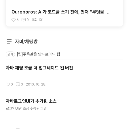
Ouroboros: AI가 코드를 쓰기 전에, 먼저 “무엇을 만
들지”를 끝까지 묻는 시스템
6
0
조회
101
자바/채팅방
분류 전체보기
주요 글 목록
[팁]주옥같은 안드로이드 팁
공지
자바 채팅 조금 더 업그레이드 된 버전
작성시간
0
0
2010. 10. 28.
자바로그인UI가 추가된 소스
글 내용
로그인UI랑 조금 수정된 파일
작성시간