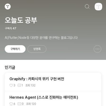
검색하기
티스토리
오늘도 공부
구독자
47
AI,Flutter,Node등 다양한 분야를 연구하는 블로그입니다
구독하기
방명록
신고하기 레이어
열기
인기글
Graphify : 카파시의 위키 구현 버전
3
1
조회
132
Hermes Agent (스스로 진화하는 에이전트)
6
0
조회
120