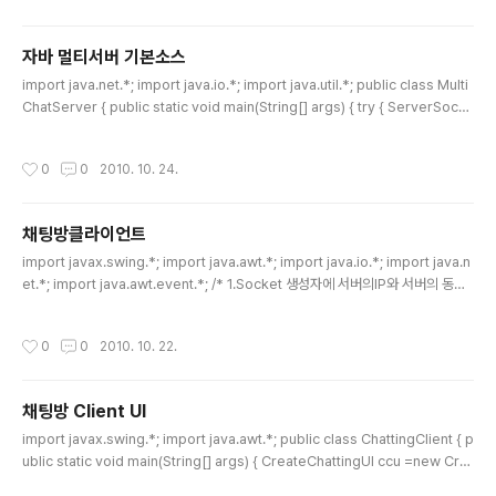
w=null; BufferedReader br=null; B..
자바 멀티서버 기본소스
글 내용
import java.net.*; import java.io.*; import java.util.*; public class Multi
ChatServer { public static void main(String[] args) { try { ServerSock
et serverSoc = new ServerSocket(10001); System.out.println("접속을
기다립니다."); HashMap hm = new HashMap(); while(true) { Socket soc
작성시간
0
0
2010. 10. 24.
k = serverSoc.accept(); ChatThread chatthread = new ChatThread(s
ock,hm); chatthread.start(); } } catch (Exception ex) { System...
채팅방클라이언트
글 내용
import javax.swing.*; import java.awt.*; import java.io.*; import java.n
et.*; import java.awt.event.*; /* 1.Socket 생성자에 서버의IP와 서버의 동작
포트값을(10001)을 인자로 넣어 생성한다. 소켓이 성공적으로 생성되었다면 서버
와 접속이 성공적으로 되었다는 것을 의미한다. 2.생선된 socket으로부터 InputSt
작성시간
0
0
2010. 10. 22.
ream 과 OutputStream을 구한다. 3.InputStream 은BufferReader 형식으로
변환하고 OutputStream은 PrintWriter 형식으로 변환한다. 4.키보드로 부터 한
줄 씩 입력닫는 BufferReader객체를 생성한다. 5.키보드로부터 한줄을 입력받아
채팅방 Client UI
PrintWri..
글 내용
import javax.swing.*; import java.awt.*; public class ChattingClient { p
ublic static void main(String[] args) { CreateChattingUI ccu =new Cre
ateChattingUI(); ccu.setSize(500,500); ccu.pack(); ccu.setVisible(tru