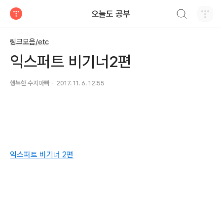
검색하기
오늘도 공부
티스토리
링크모음/etc
익스퍼트 비기너2편
행복한 수지아빠
2017. 11. 6. 12:55
익스퍼트 비기너 2편