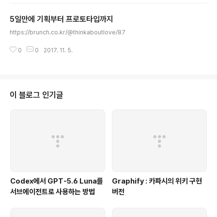
5일만에 기획부터 프로토타입까지
글 내용
https://brunch.co.kr/@thinkaboutlove/87
0
0
2017. 11. 5.
이 블로그 인기글
Codex에서 GPT-5.6 Luna를
Graphify : 카파시의 위키 구현
서브에이전트로 사용하는 방법
버전