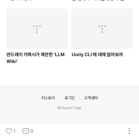
까지 묻는 시스템
안드레이 카파시가 제안한 ‘LLM
Unity CLI 에 대해 알아보자
Wiki’
의안내
티스토리
로그인
고객센터
© Daum Corp.
1
0