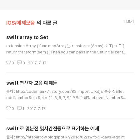
더보기
IOS/예제모음
의 다른 글
swift array to Set
글 내용
extension Array { func mapArray(_ transform: (Array) -> T) -> T {
return transform(self) } }Then you can pass in the Set initializer to
the new mapArray functionobjectArray .map({ $0.URL }) .mapArr
0
0
2017. 7. 17.
ay(Set.init)
swift 연산자 모음 예제들
글 내용
출처 : http://codeman77.tistory.com/82 import UIKit; // 홀수 집합let
oddNumberSet : Set = [ 1, 3, 5, 7, 9 ];// 짝수 집합let evenNumberSe
t : Set = [ 0, 2, 4, 6, 8 ];// 소수 집합let primeNumberSet : Set = [ 2, 3,
0
1
2017. 7. 17.
5, 7 ]; // 연산 결과를 저장할 집합var resultNumberSet : Set = Set(); //
교집합(Intersection) : 두 집합의 공통된 요소print("홀수, 짝수 교집합");res
ultNumberSet = oddNumberSet.intersection(evenNumberSet);//
swift 로 몇분전,몇시간전등으로 표기하는 예제
[]for i in resultNumberSe..
글 내용
출처 : http://mtsparrow.blogspot.kr/2016/02/swift-5-days-ago.ht