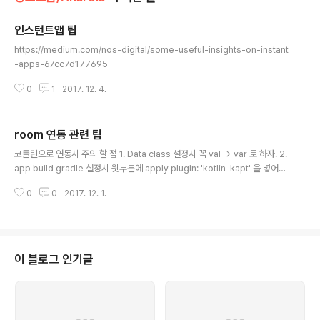
인스턴트앱 팁
글 내용
https://medium.com/nos-digital/some-useful-insights-on-instant
-apps-67cc7d177695
0
1
2017. 12. 4.
room 연동 관련 팁
글 내용
코틀린으로 연동시 주의 할 점 1. Data class 설정시 꼭 val -> var 로 하자. 2.
app build gradle 설정시 윗부분에 apply plugin: 'kotlin-kapt' 을 넣어주
자3. Database 에 export = true 또는 build.gradle 하단에 ========
0
0
2017. 12. 1.
====================================configurations.a
ll { resolutionStrategy.eachDependency { DependencyResolveD
etails details -> def requested = details.requested if (requested.
group == 'com.android.support') { if (!requested..
이 블로그 인기글