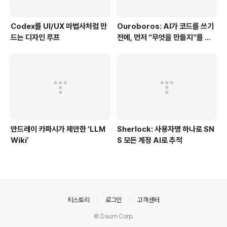
Codex를 UI/UX 마법사처럼 만
Ouroboros: AI가 코드를 쓰기
드는 디자인 루프
전에, 먼저 “무엇을 만들지”를 끝
까지 묻는 시스템
안드레이 카파시가 제안한 ‘LLM
Sherlock: 사용자명 하나로 SN
Wiki’
S 모든 계정 AI로 추적
의안내
티스토리
로그인
고객센터
© Daum Corp.