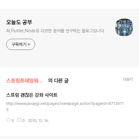
로그 정보
오늘도 공부
AI,Flutter,Node등 다양한 분야를 연구하는 블로그입니다
구독하기
더보기
스프링프레임워크공부중/스프링환경설정참고
의 다른 글
스프링 괜찮은 강좌 사이트
글 내용
http://www.javajigi.net/pages/viewpage.action?pageId=8713011
5
0
0
2010. 12. 16.