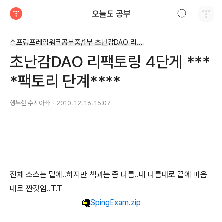
검색하기
오늘도 공부
티스토리
스프링프레임워크공부중/1부 초난감DAO 리팩토링
초난감DAO 리팩토링 4단게 ***
*팩토리 단계****
행복한 수지아빠
2010. 12. 16. 15:07
전체 소스는 밑에..하지만 책과는 좀 다름..내 나름대로 끝에 마음
대로 짠것임..T.T
SpingExam.zip