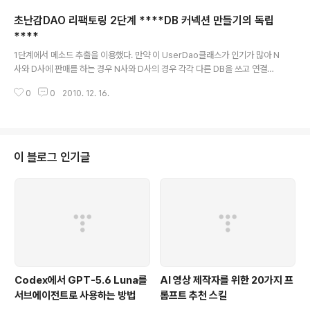
keNewConnection() throws ClassNotFoundException,SQLExcept
초난감DAO 리팩토링 2단계 ****DB 커넥션 만들기의 독립
ion{ return 만들어질 커넥션; } } 그럼 add와 get 메소드 안에서는 Connect
ion c = simpleConnectionMaker.makeNewConnecti..
****
글 내용
1단계에서 메소드 추출을 이용했다. 만약 이 UserDao클래스가 인기가 많아 N
사와 D사에 판매를 하는 경우 N사와 D사의 경우 각각 다른 DB을 쓰고 연결관
리를 한다는 가정하에선 기존에 만들어 놓은 UserDao방식은 확장성에서 상
0
0
2010. 12. 16.
당히 비효율적이다. 안에 메인클래스를 수정해야 함은 당연지사고 내가 고생해
서 만든 UserDao클래스 극비문서를 남에게 보여줘야 한다는 문제점도 있다.
그래서 이번 단계에서는 내가 만든 UserDao클래스를 보호하면서 각기 다른
회사에 맞는 커넥션을 제공해줄수 있는 리팩토링이다. 여기에서 쓰이는 패턴은
템플릿 메소드 패턴(template method pattern:슈퍼클래스에 기본적인 로
이 블로그 인기글
직의 흐름을 만들고 , 그 기능의 일부를 추상 메소드나 오버라이딩이 가능한 pr
otect..
Codex에서 GPT-5.6 Luna를
AI 영상 제작자를 위한 20가지 프
서브에이전트로 사용하는 방법
롬프트 추천 스킬