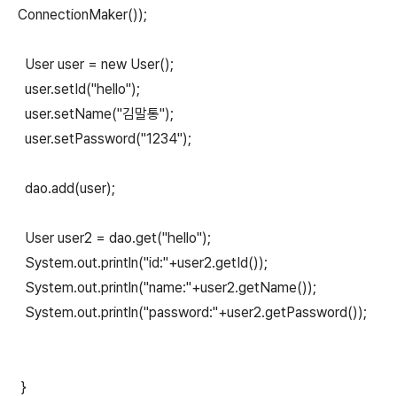
ConnectionMaker());
User user = new User();
user.setId("hello");
user.setName("김말통");
user.setPassword("1234");
dao.add(user);
User user2 = dao.get("hello");
System.out.println("id:"+user2.getId());
System.out.println("name:"+user2.getName());
System.out.println("password:"+user2.getPassword());
}