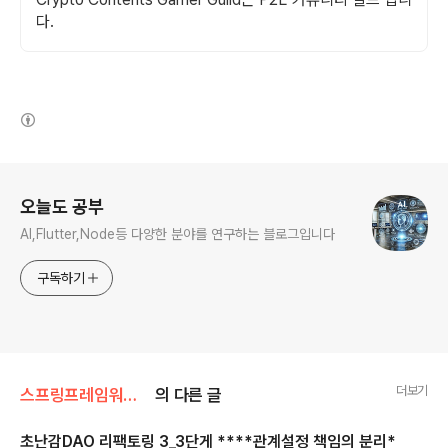
다.
(새창열림)
로그 정보
오늘도 공부
AI,Flutter,Node등 다양한 분야를 연구하는 블로그입니다
구독하기
더보기
스프링프레임워크공부중/1부 초난감DAO 리팩토링
의 다른 글
초난감DAO 리팩토링 3_3단게 ****관계설정 책임의 분리*