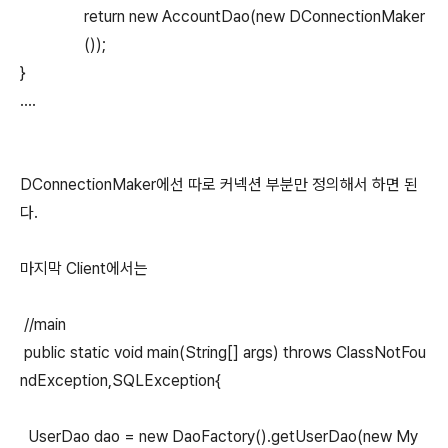
return new AccountDao(new DConnectionMaker
());
}
....
DConnectionMaker에선 따로 커넥션 부분만 정의해서 하면 된
다.
마지막 Client에서는
//main
public static void main(String[] args) throws ClassNotFou
ndException,SQLException{
UserDao dao = new DaoFactory().getUserDao(new My