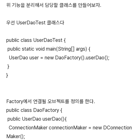
위 기능을 분리해서 담당할 클래스를 만들어보자.
우선 UserDaoTest 클래스다
public class UserDaoTest {
public static void main(String[] args) {
UserDao user = new DaoFactory().userDao();
}
}
Factory에서 연결될 오브젝트를 정의를 한다.
public class DaoFactory {
public UserDao userDao(){
ConnectionMaker connectionMaker = new DConnection
Maker();