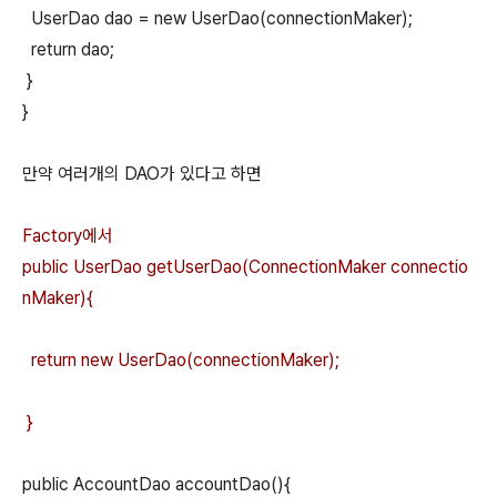
UserDao dao = new UserDao(connectionMaker);
return dao;
}
}
만약 여러개의 DAO가 있다고 하면
Factory에서
public UserDao getUserDao(ConnectionMaker connectio
nMaker){
return new UserDao(connectionMaker);
}
public AccountDao accountDao(){