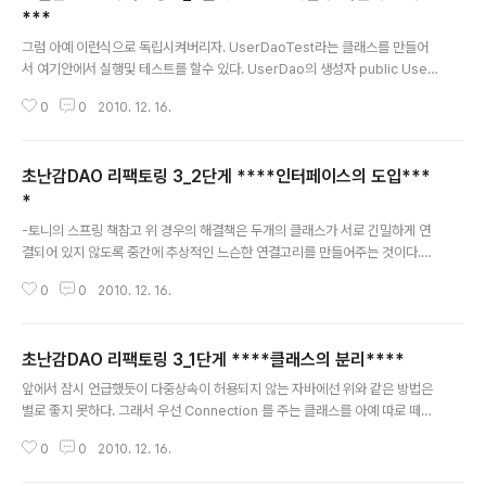
***
글 내용
그럼 아예 이런식으로 독립시켜버리자. UserDaoTest라는 클래스를 만들어
서 여기안에서 실행및 테스트를 할수 있다. UserDao의 생성자 public User
Dao(ConnectionMaker connectionMaker){ //초기화 ID 및 PASSWO
0
0
2010. 12. 16.
RD this.connectionMaker = connectionMaker; } public class User
DaoTest { public static void main(String[] args) { ConnectionMak
er connectionMaker = new DConnectionMaker(); UserDao dao =
초난감DAO 리팩토링 3_2단게 ****인터페이스의 도입***
new UserDao(connectionMaker); } 이렇게 나누어 지면 거의 끝이다. 하
지만 위의 코드에서 문제점은..
*
글 내용
-토니의 스프링 책참고 위 경우의 해결책은 두개의 클래스가 서로 긴밀하게 연
결되어 있지 않도록 중간에 추상적인 느슨한 연결고리를 만들어주는 것이다.추
상화란 어떤 것들의 공통적인 성격을 뽑아내어 이를 따로 분리해내는 작업이다.
0
0
2010. 12. 16.
자바가 추상화를 위해 제공하는 가장 유용한 도구는 바로 인터페이스이다. 인터
페이스의 최대장점은 추상화가 되는 동시에 실제 이걸이용해서 구현하는 클래
스는 밑 바탕 클래스를 몰라도 된다.. 이 바탕 클래스가 별 스트립쇼를 부리든 난
초난감DAO 리팩토링 3_1단게 ****클래스의 분리****
동을 부리든.. 인터페이스만 신경쓰면 된다. 아래는 인터페이스 설정이다. publi
글 내용
c interface ConnectionMaker { public Connection makeNewConn
앞에서 잠시 언급했듯이 다중상속이 허용되지 않는 자바에선 위와 같은 방법은
ection() throws ClassNotFoundException,SQ..
별로 좋지 못하다. 그래서 우선 Connection 를 주는 클래스를 아예 따로 떼어
버리자. 그럼 상속받을 필요도 없고 그냥 생성해서 쓰면 그만이다. abstact일
0
0
2010. 12. 16.
필요도 없어진다. 자세한 코드는 다음과 같다. Connection만 관리하는 클래스
추출 public class SimpleConnectionMaker { public Connection ma