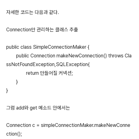
자세한 코드는 다음과 같다.
Connection만 관리하는 클래스 추출
public class SimpleConnectionMaker {
public Connection makeNewConnection() throws Cla
ssNotFoundException,SQLException{
return 만들어질 커넥션;
}
}
그럼 add와 get 메소드 안에서는
Connection c = simpleConnectionMaker.makeNewConne
ction();