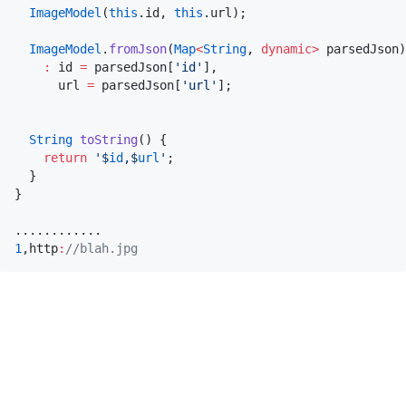
ImageModel
(
this
.id, 
this
.url);

ImageModel
.
fromJson
(
Map
<
String
, 
dynamic
>
 parsedJson)
:
 id 
=
 parsedJson[
'id'
],

      url 
=
 parsedJson[
'url'
];

String
toString
() {

return
'$
id
,$
url
'
;

  }

}

1
,http
:
//blah.jpg