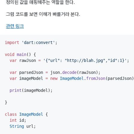
정의된 값을 매핑해주는 역할을 한다.
그럼 코드를 보면 이해가 빠를거라 본다.
관련 링크
import
'dart:convert'
;

void
main
() {

var
 rawJson 
=
'{"url": "http://blah.jpg","id":1}'
;

var
 parsedJson 
=
 json.
decode
(rawJson);

var
 imageModel 
=
new
ImageModel
.
fromJson
(parsedJson)
print
(imageModel);

}

class
ImageModel
 {

int
 id;

String
 url;  
