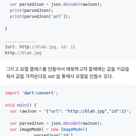
var
 parsedJson 
=
 json.
decode
(rawJson);

print
(parsedJson);

print
(parsedJson[
'url'
]);

}

.............

{url
:
 http
:
//blah.jpg, id: 1}
http
:
//blah.jpg
그리고 모델 클래스를 만들어서 매핑하고자 할때에는 값을 키값을
줘서 값을 가져온다음 set 을 통해서 모델을 만들수 있다.
import
'dart:convert'
;

void
main
() {

var
 rawJson 
=
'{"url": "http://blah.jpg","id":1}'
;

var
 parsedJson 
=
 json.
decode
(rawJson);

var
 imageModel 
=
new
ImageModel
(

            parsedJson[
'id'
], 
