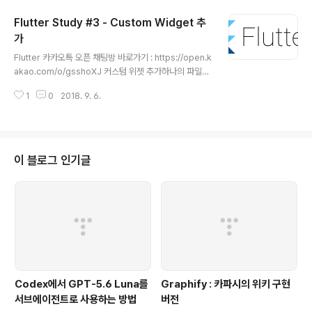
ds StatefulWidget { } State를 상속받은 클래스를 만
Flutter Study #3 - Custom Widget 추
든다.class AppState extends State { int counter
= 0; Widget build(context) { return MaterialApp(
가
글 내용
home: Scaffold( body: Text('$counter'), appBar:
Flutter 카카오톡 오픈 채팅방 바로가기 : https://open.k
AppBar( title: Text("L..
akao.com/o/gsshoXJ 커스텀 위젯 추가하나의 파일에
많은 코드를 추가시 복잡해지고 길어지는 단점이 있다. 이
1
0
2018. 9. 6.
럴때 파일로 빼서 분리를 할수 있다.임포트 방법내부에 sr
c 폴더를 만들고 그 안에 app.dart 파일을 만들자.클래스
구조를 만들수 있다.import 매트리얼Stateless(Statef
ulWidget)Widget class 생성Build 함수 구현main.da
rt 에서 src/app.dart 호출# src/app.dart import 'pa
이 블로그 인기글
ckage:flutter/material.dart'; class App extends
StatelessWidget { Widget build(context) { retur
n..
Codex에서 GPT-5.6 Luna를
Graphify : 카파시의 위키 구현
서브에이전트로 사용하는 방법
버전