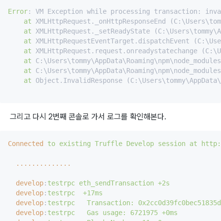
Error
: VM Exception while processing transaction: inva
at
 XMLHttpRequest._onHttpResponseEnd (C:\Users\tom
at
 XMLHttpRequest._setReadyState (C:\Users\tommy\A
at
 XMLHttpRequestEventTarget.dispatchEvent (C:\Use
at
 XMLHttpRequest.request.onreadystatechange (C:\U
at
 C:\Users\tommy\AppData\Roaming\npm\node_modules
at
 C:\Users\tommy\AppData\Roaming\npm\node_modules
at
 Object.InvalidResponse (C:\Users\tommy\AppData\
그리고 다시 2번째 콘솔로 가서 로그를 확인해본다.
Connected
to existing Truffle Develop session at http:
..............
develop
:
testrpc eth_sendTransaction +2s
develop
:
testrpc  +17ms
develop
:
testrpc   Transaction: 0x2cc0d39fc0bec518
develop
:
testrpc   Gas usage: 6721975 +0ms