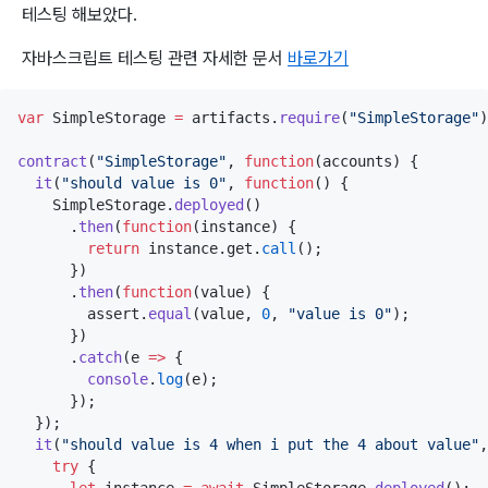
테스팅 해보았다.
자바스크립트 테스팅 관련 자세한 문서
바로가기
var
 SimpleStorage 
=
artifacts
.
require
(
"
SimpleStorage
"
)
contract
(
"
SimpleStorage
"
, 
function
(
accounts
) {

it
(
"
should value is 0
"
, 
function
() {

SimpleStorage
.
deployed
()

      .
then
(
function
(
instance
) {

return
instance
.
get
.
call
();

      })

      .
then
(
function
(
value
) {

assert
.
equal
(value, 
0
, 
"
value is 0
"
);

      })

      .
catch
(
e
=>
 {

console
.
log
(e);

      });

  });

it
(
"
should value is 4 when i put the 4 about value
"
,
try
 {
