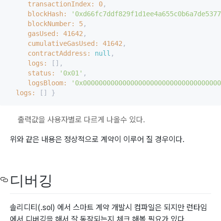
transactionIndex:
0
,

blockHash:
'0xd66fc7ddf829f1d1ee4a655c0b6a7de5377
blockNumber:
5
,

gasUsed:
41642
,

cumulativeGasUsed:
41642
,

contractAddress:
null
,

logs:
 [],

status:
'0x01'
,

logsBloom:
'0x00000000000000000000000000000000000
logs:
출력값을 사용자별로 다르게 나올수 있다.
위와 같은 내용은 정상적으로 계약이 이루어 질 경우이다.
디버깅
솔리디티(.sol) 에서 스마트 계약 개발시 컴파일은 되지만 런타임
에서 디버깅을 해서 잘 동작되는지 체크 해볼 필요가 있다.