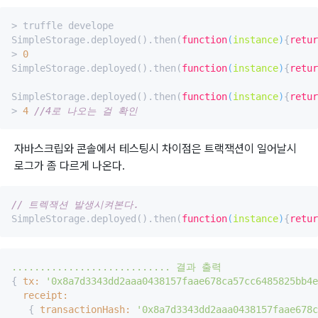
> truffle develope

SimpleStorage.deployed().then(
function
(
instance
)
{
retur
> 
0
SimpleStorage.deployed().then(
function
(
instance
)
{
retur
SimpleStorage.deployed().then(
function
(
instance
)
{
retur
> 
4
//4로 나오는 걸 확인
자바스크립와 콘솔에서 테스팅시 차이점은 트랙잭션이 일어날시
로그가 좀 다르게 나온다.
// 트렉잭션 발생시켜본다.
SimpleStorage.deployed().then(
function
(
instance
)
{
retur
............................
결과
출력
{ 
tx:
'0x8a7d3343dd2aaa0438157faae678ca57cc6485825bb4e
receipt:
   { 
transactionHash:
'0x8a7d3343dd2aaa0438157faae678c