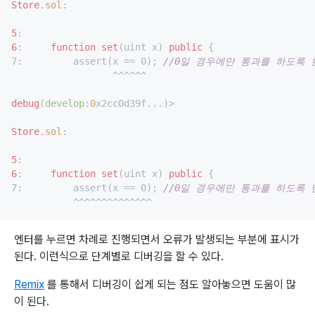
Store
.sol
:

5
6
:     
function
set
(uint x) 
public
 {

7:         assert(x == 0); 
//0일 경우에만 통과를 하도록 
                  ^^^^^^

debug
(
develop
:
0
x2cc0d39f...)>

Store
.sol
:

5
6
:     
function
set
(uint x) 
public
 {

7:         assert(x == 0); 
//0일 경우에만 통과를 하도록 
엔터를 누르면 차례로 진행되면서 오류가 발생되는 부분에 표시가
된다. 이런식으로 단계별로 디버깅을 할 수 있다.
Remix
를 통해서 디버깅이 쉽게 되는 점도 알아놓으면 도움이 많
이 된다.