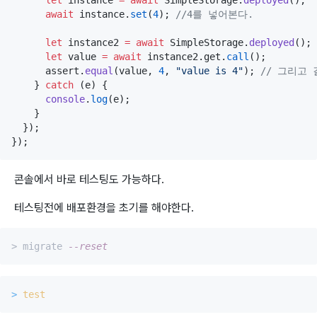
let
 instance 
=
await
SimpleStorage
.
deployed
();

await
instance
.
set
(
4
); 
//
4를 넣어본다.
let
 instance2 
=
await
SimpleStorage
.
deployed
();

let
 value 
=
await
instance2
.
get
.
call
();

assert
.
equal
(value, 
4
, 
"
value is 4
"
); 
//
 그리고 
    } 
catch
 (e) {

console
.
log
(e);

    }

  });

});
콘솔에서 바로 테스팅도 가능하다.
테스팅전에 배포환경을 초기를 해야한다.
> migrate 
--reset
>
test