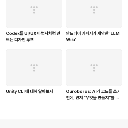
Codex를 UI/UX 마법사처럼 만
안드레이 카파시가 제안한 ‘LLM
드는 디자인 루프
Wiki’
Unity CLI 에 대해 알아보자
Ouroboros: AI가 코드를 쓰기
전에, 먼저 “무엇을 만들지”를 끝
까지 묻는 시스템
의안내