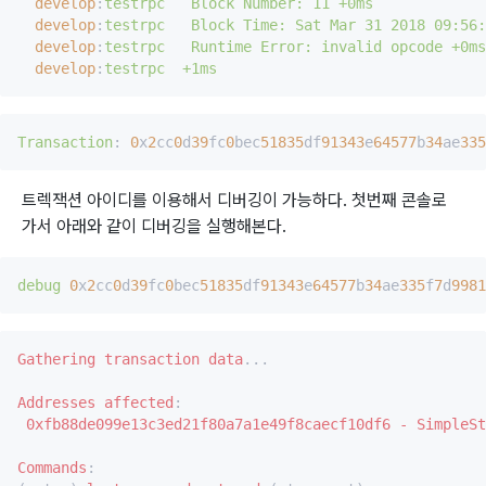
develop
:
testrpc   Block Number: 11 +0ms
develop
:
testrpc   Block Time: Sat Mar 31 2018 09
develop
:
testrpc   Runtime Error: invalid opcode +0ms
develop
:
testrpc  +1ms
Transaction
: 
0
x
2
cc
0
d
39
fc
0
bec
51835
df
91343
e
64577
b
34
ae
335
트렉잭션 아이디를 이용해서 디버깅이 가능하다. 첫번째 콘솔로
가서 아래와 같이 디버깅을 실행해본다.
debug
0
x
2
cc
0
d
39
fc
0
bec
51835
df
91343
e
64577
b
34
ae
335
f
7
d
9981
Gathering
transaction
data
...

Addresses
affected
:

0xfb88de099e13c3ed21f80a7a1e49f8caecf10df6
-
SimpleSt
Commands
:
