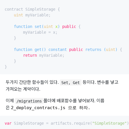
contract SimpleStorage {

uint
 myVariable;

function 
set
(
uint
 x
) 
public
 {

        myVariable = x;

    }

function 
get
(
) constant 
public
returns
 (
uint
)
 {

return
 myVariable;

    }

두가지 간단한 함수들이 있다.
등이다. 변수를 넣고
Set, Get
가져오는 계약이다.
이제
폴더에 배포함수를 넣어보자. 이름
/migrations
은
2_deploy_contracts.js 으로 하자. 
var
 SimpleStorage = artifacts.require(
"SimpleStorage"
)