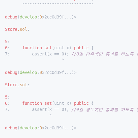
       ^^^^^^^^^^^^^^^^^^^^^^^^^^^^^

debug
(
develop
:
0
x2cc0d39f...)>

Store
.sol
:

5
6
:     
function
set
(uint x) 
public
 {

7:         assert(x == 0); 
//0일 경우에만 통과를 하도록 
                       ^

debug
(
develop
:
0
x2cc0d39f...)>

Store
.sol
:

5
6
:     
function
set
(uint x) 
public
 {

7:         assert(x == 0); 
//0일 경우에만 통과를 하도록 
                  ^

debug
(
develop
:
0
x2cc0d39f...)>
