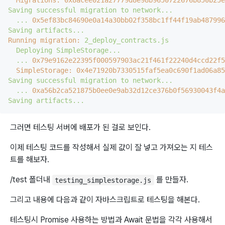
Migrations:
0x8acee021a27779d8e98b9650722676b850b25e
Saving
successful
migration
to
network...
...
0x5ef83bc84690e0a14a30bb02f358bc1ff44f19ab487996
Saving
artifacts...
Running migration:
2_deploy_contracts.js
Deploying
SimpleStorage...
...
0x79e9162e22395f000597903ac21f461f22240d4ccd22f5
SimpleStorage:
0x4e71920b7330515faf5ea0c690f1ad06a85
Saving
successful
migration
to
network...
...
0xa56b2ca521875b0ee0e9ab32d12ce376b0f56930043f4a
Saving
artifacts...
그러면 테스팅 서버에 배포가 된 걸로 보인다.
이제 테스팅 코드를 작성해서 실제 값이 잘 넣고 가져오는 지 테스
트를 해보자.
/test 폴더내
를 만들자.
testing_simplestorage.js
그리고 내용에 다음과 같이 자바스크립트로 테스팅을 해본다.
테스팅시 Promise 사용하는 방법과 Await 문법을 각각 사용해서