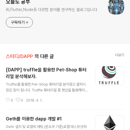
오늘도 공부
AI,Flutter,Node등 다양한 분야를 연구하는 블로그입니다
구독하기
더보기
스터디/DAPP
의 다른 글
[DAPP] truffle을 활용한 Pet-Shop 튜터
리얼 분석해보자.
글 내용
Truffle를 활용한 Pet-Shop 튜터리얼 분석광고 클릭시
많은 힘이 됩니다. Truffle 튜터리얼 중 펫샵을 활용해서
프론트 까지 적용해서 어떤식으로 웹에서 연동되는지 살펴
0
0
2018. 4. 1.
보자.아래 주소에 있는 내용은 깔끔하게 정리되어 있다. 따
라해보는 걸 추천한다. http://truffleframework.com/t
utorials/pet-shop여기 글은 펫샵에 사용되는 소스를 분
Geth를 이용한 dapp 개발 #1
석해보자 한다. 이더리움 플랫폼 위 DAPP개발 프레임워
글 내용
크 중 하나인 truffle사용시 개발시 순서는 다음과 같다.개
Geth 설치 및 로컬에 세팅 (윈도우 기준)로컬 테스트넷에