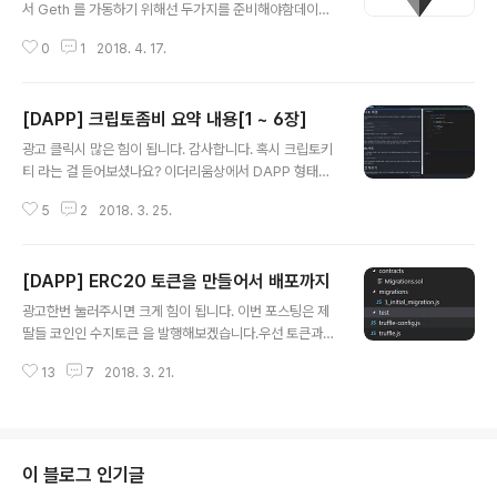
발환경을 설정한다.truffle box( 보일러 플레이트처럼 만
서 Geth 를 가동하기 위해선 두가지를 준비해야함데이터
들어준다.)를 이용해서 pet-shop 을 해제스마트 계약 소
디렉터리 ( chaindata )Genesis.json 파일윈도우 기반
스를 (.sol) 작성한다.컴파일 및 배포를 한다.Ganeche 를
0
1
2018. 4. 17.
에서 진행한다.윈도우로 GETH 설치를 진행하자. https://
통해 테스팅을 한다.웹 ..
geth.ethereum.org/downloads/genesis.json 을
만들자.{ "coinbase" : "0x000000000000000000
[DAPP] 크립토좀비 요약 내용[1 ~ 6장]
0000000000000000000001", "difficulty" : "0x2
글 내용
0000", "extraData" : "", "gasLimit" : "0x800000
광고 클릭시 많은 힘이 됩니다. 감사합니다. 혹시 크립토키
0", "nonce" : "0x0000000000000042", "mixhas
티 라는 걸 듣어보셨나요? 이더리움상에서 DAPP 형태로
h" : "0x000000000000000000000000000000
고양이를 랜덤으로 만들어서 거래까지 가능한 플랫폼이다.
000..
5
2
2018. 3. 25.
현재 매출은 1200억 달러를 넘어섰다고 한다. 관련 기사
모음블록체인으로 만든 게임, '크립토키티스' 다시금 화제
이더리움 가능성 - 한계 보여준 고양이 게임이런 플랫폼 게
[DAPP] ERC20 토큰을 만들어서 배포까지
임 개발시 필요한 DAPP 개발 지식을 무료로 튜터리얼식
글 내용
으로 만들어서 공유 하는 곳이 있다.크립토좀비 바로가기
광고한번 눌러주시면 크게 힘이 됩니다. 이번 포스팅은 제
왼쪽에는 설명이 나오고 오른쪽은 코드 실습을 통해서 하
딸들 코인인 수지토큰 을 발행해보겠습니다.우선 토큰과
나씩 배워나가는 방식이다. 개발 내용은 DAPP 개발시 필
코인은 차이가 있습니다. 코인과 토큰의 차이점?? 그럼 시
요한 솔리티디 언어로 진행한다. 레벨이 현재 5개로 나누
13
7
2018. 3. 21.
작해보겠습니다. 우선 결과물은 다음과 같습니다.이더리움
어 (계속 추가될 예정) 지며 각각의 레벨과 함께 게임도 같
에 올릴수 있는 토큰은 ERC20 규격으로 만들수 있다. 이
이 만들어 나가는 재미도 있다. 이 글..
토큰을 가지고 ICO에 올려서 서로간의 거래를 할 수 있습
니다. 그럼 시작해보자. ERC20 위키바로가기규격 인터페
이스 형태는 다음과 같다. 1234567891011121314151
이 블로그 인기글
6171819contract ERC20Interface { //총 갯수 funct