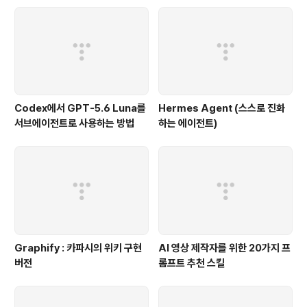
ion totalSupply() public constant returns (uint); //
주어진 토큰오너에 대한 잔액조회 function balanceOf
(addre..
Codex에서 GPT-5.6 Luna를
Hermes Agent (스스로 진화
서브에이전트로 사용하는 방법
하는 에이전트)
Graphify : 카파시의 위키 구현
AI 영상 제작자를 위한 20가지 프
버전
롬프트 추천 스킬