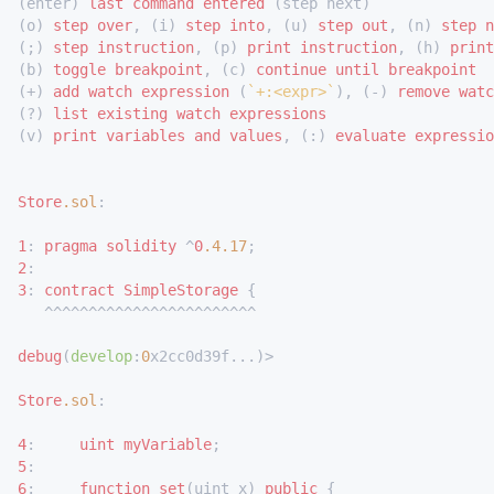
(enter) 
last
command
entered
 (step next)

(o) 
step
over
, (i) 
step
into
, (u) 
step
out
, (n) 
step
n
(;) 
step
instruction
, (p) 
print
instruction
, (h) 
print
(b) 
toggle
breakpoint
, (c) 
continue
until
breakpoint
(+) 
add
watch
expression
 (
`+:<expr>`
), (-) 
remove
watc
(?) 
list
existing
watch
expressions
(v) 
print
variables
and
values
, (:) 
evaluate
expressio
Store
.sol
:

1
: 
pragma
solidity
 ^
0
.4
.17
2
3
: 
contract
SimpleStorage
 {

   ^^^^^^^^^^^^^^^^^^^^^^^^

debug
(
develop
:
0
x2cc0d39f...)>

Store
.sol
:

4
:     
uint
myVariable
5
6
:     
function
set
(uint x) 
public
 {
