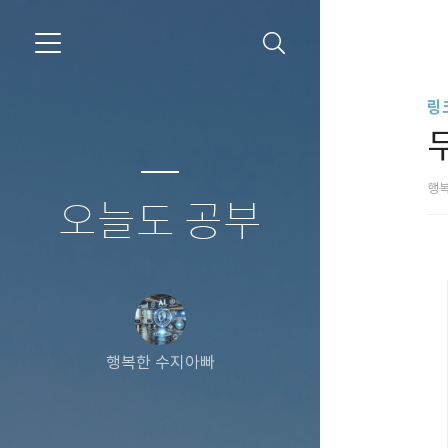
링
행
오늘도 공부
행복한 수지아빠