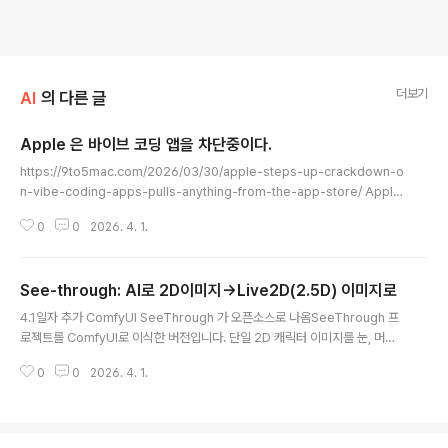
더보기
AI
의 다른 글
Apple 은 바이브 코딩 앱을 차단중이다.
글 내용
https://9to5mac.com/2026/03/30/apple-steps-up-crackdown-o
n-vibe-coding-apps-pulls-anything-from-the-app-store/ Apple
pulls vibe coding app ‘Anything’ from the App Store - 9to5MacA
0
0
2026. 4. 1.
pple pulled vibe coding app ‘Anything’ from the App Store last w
eek, citing a self-containment rule from its App Review Guideline
s.9to5mac.com 1️⃣ 공식 이유: App Store 구조 자체를 깨기 때문애플이 근
See-through: AI로 2D이미지->Live2D(2.5D) 이미지로
거로 든 건 App Review Guideline 2.5.2입니다.“..
글 내용
4.1일자 추가 ComfyUI SeeThrough 가 오픈소스로 나옴SeeThrough 프
로젝트를 ComfyUI로 이식한 버전입니다. 단일 2D 캐릭터 이미지를 눈, 머리
카락, 팔다리 등 개별 구성 요소로 분할하여, Live2D 리그를 위한 단일 이미지
0
0
2026. 4. 1.
분해를 가능하게 합니다. https://github.com/jtydhr88/ComfyUI-See-t
hrough정적인 2D 캐릭터를 움직이게 만드는 일은 생각보다 “애니메이션”보
다 먼저 “노가다”가 시작됩니다. 머리카락을 따고, 옷을 나누고, 팔 뒤에 가려진
몸통을 상상해서 메우고, 장신구가 어디 앞에 와야 하는지 다시 정리해야 하죠.