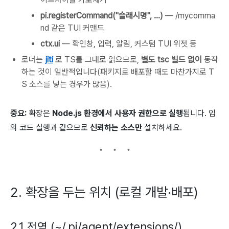
pi.registerCommand("슬래시명", ...)
—
/mycomma
nd
같은 TUI 커맨드
ctx.ui
— 확인창, 입력, 알림, 커스텀 TUI 위젯 등
로더는
jiti
로 TS를 그대로 읽으므로,
별도
tsc
빌드 없이
동작
하는 것이 일반적입니다(패키지로 배포할 때도 마찬가지로 T
S 소스를 넣는 경우가 많음).
중요:
확장은
Node.js 환경에서 사용자 권한으로 실행
됩니다. 임
의 코드 실행과 같으므로
신뢰하는 소스만
설치하세요.
2. 확장을 두는 위치 (로컬 개발·배포)
2.1 전역 (~/.pi/agent/extensions/)