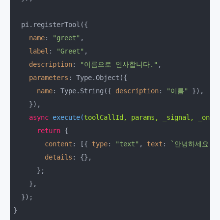
  pi.registerTool({

name
: 
"greet"
,

label
: 
"Greet"
,

description
: 
"이름으로 인사합니다."
,

parameters
: Type.Object({

name
: Type.String({ 
description
: 
"이름"
 }),

    }),

async
execute
(
toolCallId, params, _signal, _onUp
return
 {

content
: [{ 
type
: 
"text"
, 
text
: 
`안녕하세요, 
details
: {},

      };

    },

  });
