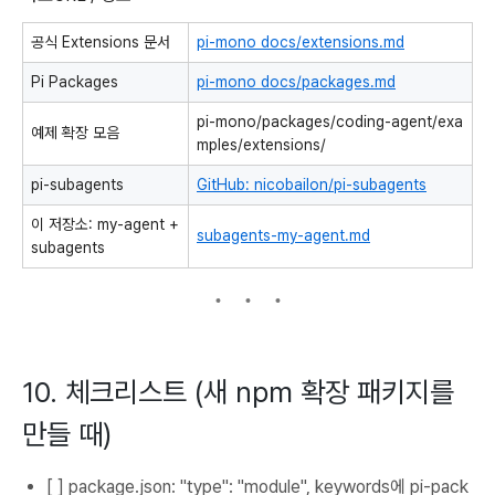
공식 Extensions 문서
pi-mono
docs/extensions.md
Pi Packages
pi-mono
docs/packages.md
pi-mono/packages/coding-agent/exa
예제 확장 모음
mples/extensions/
pi-subagents
GitHub: nicobailon/pi-subagents
이 저장소: my-agent +
subagents-my-agent.md
subagents
10. 체크리스트 (새 npm 확장 패키지를
만들 때)
[ ]
package.json:
"type": "module",
keywords에
pi-pack