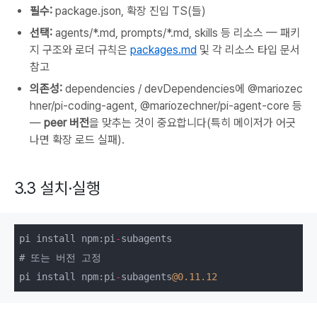
필수:
package.json, 확장 진입 TS(들)
선택:
agents/*.md,
prompts/*.md,
skills
등 리소스 — 패키
지 구조와 로더 규칙은
packages.md
및 각 리소스 타입 문서
참고
의존성:
dependencies
/
devDependencies에
@mariozec
hner/pi-coding-agent,
@mariozechner/pi-agent-core
등
—
peer 버전
을 맞추는 것이 중요합니다(특히 메이저가 어긋
나면 확장 로드 실패).
3.3 설치·실행
pi install npm:pi
-
subagents

# 또는 버전 고정

pi install npm:pi
-
subagents
@0
.11
.12