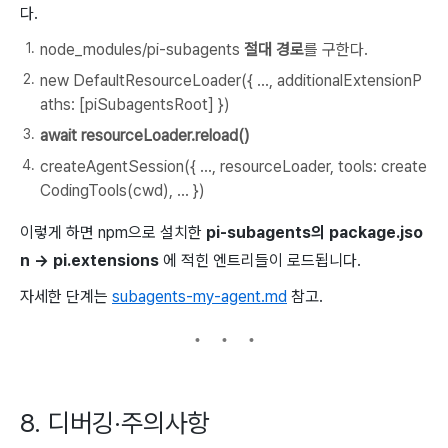
다.
node_modules/pi-subagents
절대 경로
를 구한다.
new DefaultResourceLoader({ ..., additionalExtensionP
aths: [piSubagentsRoot] })
await resourceLoader.reload()
createAgentSession({ ..., resourceLoader, tools: create
CodingTools(cwd), ... })
이렇게 하면 npm으로 설치한
pi-subagents의
package.jso
n
→
pi.extensions
에 적힌 엔트리들이 로드됩니다.
자세한 단계는
subagents-my-agent.md
참고.
8. 디버깅·주의사항