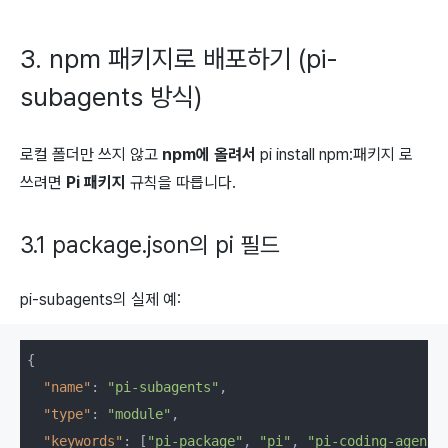
3. npm 패키지로 배포하기 (pi-
subagents 방식)
로컬 폴더만 쓰지 않고
npm에 올려서
pi install npm:패키지
로
쓰려면
Pi 패키지
규칙을 따릅니다.
3.1
package.json의
pi
필드
pi-subagents의 실제 예:
{

"name"
: 
"pi-subagents"
,

"type"
: 
"module"
,

"keywords"
: [
"pi-package"
, 
"pi"
, 
"pi-coding-agent"