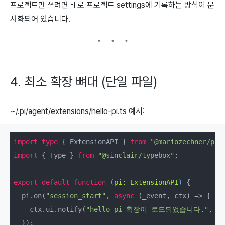
프로젝트만 쓰려면
-l
로 프로젝트
settings에 기록하는 방식이 문
서화되어 있습니다.
4. 최소 확장 뼈대 (단일 파일)
~/.pi/agent/extensions/hello-pi.ts
예시:
import
type
 { ExtensionAPI } 
from
"@mariozechner/pi-
import
 { Type } 
from
"@sinclair/typebox"
;

export
default
function
 (
pi: ExtensionAPI
) 
{

  pi.on(
"session_start"
, 
async
 (_event, ctx) => {

    ctx.ui.notify(
"hello-pi 확장이 로드되었습니다."
, 
"i
  });
