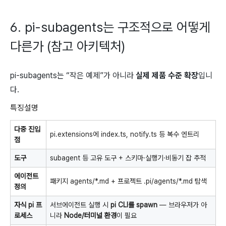
6. pi-subagents는 구조적으로 어떻게
다른가 (참고 아키텍처)
pi-subagents는 “작은 예제”가 아니라
실제 제품 수준 확장
입니
다.
특징설명
다중 진입
pi.extensions에
index.ts,
notify.ts
등 복수 엔트리
점
도구
subagent
등 고유 도구 + 스키마·실행기·비동기 잡 추적
에이전트
패키지
agents/*.md
+ 프로젝트
.pi/agents/*.md
탐색
정의
자식
pi
프
서브에이전트 실행 시
pi
CLI를 spawn
— 브라우저가 아
로세스
니라
Node/터미널 환경
이 필요