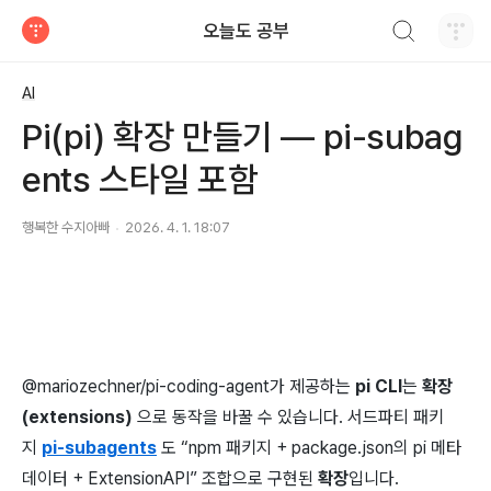
검색하기
오늘도 공부
티스토리
AI
Pi(pi) 확장 만들기 — pi-subag
ents 스타일 포함
행복한 수지아빠
2026. 4. 1. 18:07
@mariozechner/pi-coding-agent가 제공하는
pi
CLI
는
확장
(extensions)
으로 동작을 바꿀 수 있습니다. 서드파티 패키
지
pi-subagents
도 “npm 패키지 +
package.json의
pi
메타
데이터 +
ExtensionAPI” 조합으로 구현된
확장
입니다.