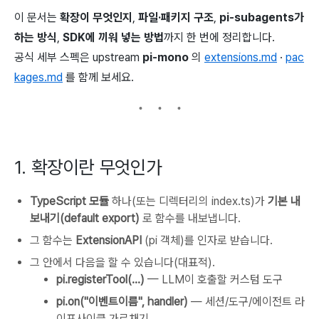
이 문서는
확장이 무엇인지
,
파일·패키지 구조
,
pi-subagents가
하는 방식
,
SDK에 끼워 넣는 방법
까지 한 번에 정리합니다.
공식 세부 스펙은 upstream
pi-mono
의
extensions.md
·
pac
kages.md
를 함께 보세요.
1. 확장이란 무엇인가
TypeScript 모듈
하나(또는 디렉터리의
index.ts)가
기본 내
보내기(default export)
로 함수를 내보냅니다.
그 함수는
ExtensionAPI
(pi
객체)를 인자로 받습니다.
그 안에서 다음을 할 수 있습니다(대표적).
pi.registerTool(...)
— LLM이 호출할 커스텀 도구
pi.on("이벤트이름", handler)
— 세션/도구/에이전트 라
이프사이클 가로채기