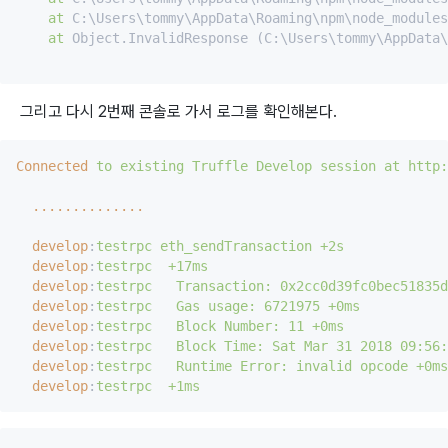
at
 C:\Users\tommy\AppData\Roaming\npm\node_modules
at
 Object.InvalidResponse (C:\Users\tommy\AppData\
그리고 다시 2번째 콘솔로 가서 로그를 확인해본다.
Connected
to existing Truffle Develop session at http:
..............
develop
:
testrpc eth_sendTransaction +2s
develop
:
testrpc  +17ms
develop
:
testrpc   Transaction: 0x2cc0d39fc0bec518
develop
:
testrpc   Gas usage: 6721975 +0ms
develop
:
testrpc   Block Number: 11 +0ms
develop
:
testrpc   Block Time: Sat Mar 31 2018 09
develop
:
testrpc   Runtime Error: invalid opcode +0ms
develop
:
testrpc  +1ms