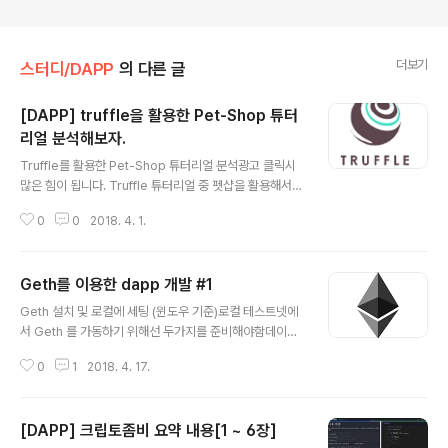
더보기
스터디/DAPP
의 다른 글
[DAPP] truffle을 활용한 Pet-Shop 튜터
리얼 분석해보자.
글 내용
Truffle를 활용한 Pet-Shop 튜터리얼 분석광고 클릭시
많은 힘이 됩니다. Truffle 튜터리얼 중 펫샵을 활용해서
프론트 까지 적용해서 어떤식으로 웹에서 연동되는지 살펴
0
0
2018. 4. 1.
보자.아래 주소에 있는 내용은 깔끔하게 정리되어 있다. 따
라해보는 걸 추천한다. http://truffleframework.com/t
utorials/pet-shop여기 글은 펫샵에 사용되는 소스를 분
Geth를 이용한 dapp 개발 #1
석해보자 한다. 이더리움 플랫폼 위 DAPP개발 프레임워
글 내용
크 중 하나인 truffle사용시 개발시 순서는 다음과 같다.개
Geth 설치 및 로컬에 세팅 (윈도우 기준)로컬 테스트넷에
발환경을 설정한다.truffle box( 보일러 플레이트처럼 만
서 Geth 를 가동하기 위해선 두가지를 준비해야함데이터
들어준다.)를 이용해서 pet-shop 을 해제스마트 계약 소
디렉터리 ( chaindata )Genesis.json 파일윈도우 기반
스를 (.sol) 작성한다.컴파일 및 배포를 한다.Ganeche 를
0
1
2018. 4. 17.
에서 진행한다.윈도우로 GETH 설치를 진행하자. https://
통해 테스팅을 한다.웹 ..
geth.ethereum.org/downloads/genesis.json 을
만들자.{ "coinbase" : "0x000000000000000000
[DAPP] 크립토좀비 요약 내용[1 ~ 6장]
0000000000000000000001", "difficulty" : "0x2
글 내용