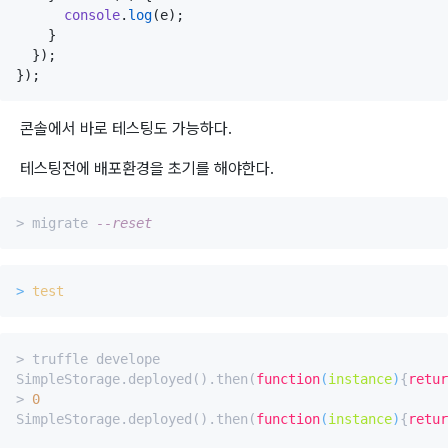
console
.
log
(e);

    }

  });

});
콘솔에서 바로 테스팅도 가능하다.
테스팅전에 배포환경을 초기를 해야한다.
> migrate 
--reset
>
test
> truffle develope

SimpleStorage.deployed().then(
function
(
instance
)
{
retur
> 
0
SimpleStorage.deployed().then(
function
(
instance
)
{
retur