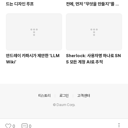
드는 디자인 루프
전에, 먼저 “무엇을 만들지”를 끝
까지 묻는 시스템
안드레이 카파시가 제안한 ‘LLM
Sherlock: 사용자명 하나로 SN
Wiki’
S 모든 계정 AI로 추적
의안내
티스토리
로그인
고객센터
© Daum Corp.
0
0