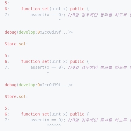
5
6
:     
function
set
(uint x) 
public
 {

7:         assert(x == 0); 
//0일 경우에만 통과를 하도록 
                       ^

debug
(
develop
:
0
x2cc0d39f...)>

Store
.sol
:

5
6
:     
function
set
(uint x) 
public
 {

7:         assert(x == 0); 
//0일 경우에만 통과를 하도록 
                  ^

debug
(
develop
:
0
x2cc0d39f...)>

Store
.sol
:

5
6
:     
function
set
(uint x) 
public
 {

7:         assert(x == 0); 
//0일 경우에만 통과를 하도록 
                  ^^^^^^
