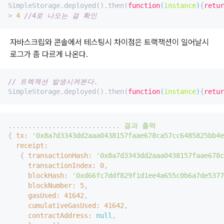
SimpleStorage.deployed().then(
function
(
instance
)
{
retur
> 
4
//4로 나오는 걸 확인
자바스크립와 콘솔에서 테스팅시 차이점은 트랙잭션이 일어날시
로그가 좀 다르게 나온다.
// 트렉잭션 발생시켜본다.
SimpleStorage.deployed().then(
function
(
instance
)
{
retur
............................
결과
출력
{ 
tx:
'0x8a7d3343dd2aaa0438157faae678ca57cc6485825bb4e
receipt:
   { 
transactionHash:
'0x8a7d3343dd2aaa0438157faae678c
transactionIndex:
0
,

blockHash:
'0xd66fc7ddf829f1d1ee4a655c0b6a7de5377
blockNumber:
5
,

gasUsed:
41642
,

cumulativeGasUsed:
41642
,

contractAddress:
null
,
