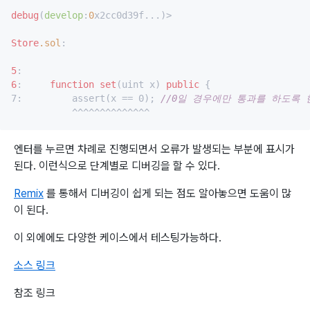
debug
(
develop
:
0
x2cc0d39f...)>

Store
.sol
:

5
6
:     
function
set
(uint x) 
public
 {

7:         assert(x == 0); 
//0일 경우에만 통과를 하도록 
엔터를 누르면 차례로 진행되면서 오류가 발생되는 부분에 표시가
된다. 이런식으로 단계별로 디버깅을 할 수 있다.
Remix
를 통해서 디버깅이 쉽게 되는 점도 알아놓으면 도움이 많
이 된다.
이 외에에도 다양한 케이스에서 테스팅가능하다.
소스 링크
참조 링크