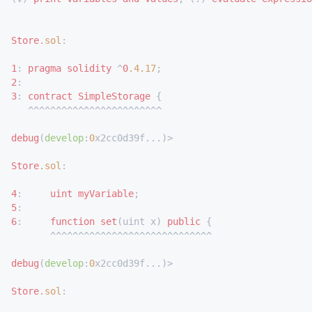
Store
.sol
:

1
: 
pragma
solidity
 ^
0
.4
.17
2
3
: 
contract
SimpleStorage
 {

   ^^^^^^^^^^^^^^^^^^^^^^^^

debug
(
develop
:
0
x2cc0d39f...)>

Store
.sol
:

4
:     
uint
myVariable
5
6
:     
function
set
(uint x) 
public
 {

       ^^^^^^^^^^^^^^^^^^^^^^^^^^^^^

debug
(
develop
:
0
x2cc0d39f...)>

Store
.sol
:
