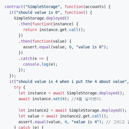
contract
(
"
SimpleStorage
"
, 
function
(
accounts
) {

it
(
"
should value is 0
"
, 
function
() {

SimpleStorage
.
deployed
()

      .
then
(
function
(
instance
) {

return
instance
.
get
.
call
();

      })

      .
then
(
function
(
value
) {

assert
.
equal
(value, 
0
, 
"
value is 0
"
);

      })

      .
catch
(
e
=>
 {

console
.
log
(e);

      });

  });

it
(
"
should value is 4 when i put the 4 about value
"
,
try
 {

let
 instance 
=
await
SimpleStorage
.
deployed
();

await
instance
.
set
(
4
); 
//
4를 넣어본다.
let
 instance2 
=
await
SimpleStorage
.
deployed
();

let
 value 
=
await
instance2
.
get
.
call
();

assert
.
equal
(value, 
4
, 
"
value is 4
"
); 
//
 그리고 
    } 
catch
 (e) {
