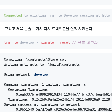
Connected
그리고 처음 콘솔로 가서 다시 트렉젝션을 실행 시켜본다.
truffle
(develop)> 
migrate
--reset
// 배포 초기화
Compiling .
\c
ontracts
\S
tore.sol...

Writing artifacts to .
\b
uild
\c
ontracts

Using network 
'
develop
'
.

Running migration: 1_initial_migration.js

  Replacing Migrations...

  ... 0xeab337bfe489629610d34f11044e77fbfc37cfbea4b614
  Migrations: 0x2c2b9c9a4a25e24b174f26114e8926a9f2128f
Saving successful migration to network...

  ... 0x9b51540f5a7d75a8fc920e3e5e4ec66792ba31fd006bd1