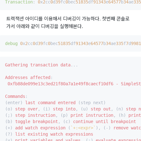
Transaction
: 
0
x
2
cc
0
d
39
fc
0
bec
51835
df
91343
e
64577
b
34
ae
335
트렉잭션 아이디를 이용해서 디버깅이 가능하다. 첫번째 콘솔로
가서 아래와 같이 디버깅을 실행해본다.
debug
0
x
2
cc
0
d
39
fc
0
bec
51835
df
91343
e
64577
b
34
ae
335
f
7
d
9981
Gathering
transaction
data
...

Addresses
affected
:

0xfb88de099e13c3ed21f80a7a1e49f8caecf10df6
-
SimpleSt
Commands
:

(enter) 
last
command
entered
 (step next)

(o) 
step
over
, (i) 
step
into
, (u) 
step
out
, (n) 
step
n
(;) 
step
instruction
, (p) 
print
instruction
, (h) 
print
(b) 
toggle
breakpoint
, (c) 
continue
until
breakpoint
(+) 
add
watch
expression
 (
`+:<expr>`
), (-) 
remove
watc
(?) 
list
existing
watch
expressions
(v) 
print
variables
and
values
, (:) 
evaluate
expressio