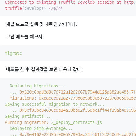
Connected
to
existing
Truffle
Develop
session
at
http
:
truffle
(develop)> 
//입장
개발 모드로 실행 및 세팅된 상태이다.
그럼 배포를 해보자.
migrate
배포를 한 후 결과값을 보면 다음과 같다.
Replacing
Migrations...
...
0x620c6bad3d8c76712a1262667b7944d125a882ac485f7f
Migrations:
0x8acee021a27779d8e98b9650722676b850b25e
Saving
successful
migration
to
network...
...
0x5ef83bc84690e0a14a30bb02f358bc1ff44f19ab487996
Saving
artifacts...
Running migration:
2_deploy_contracts.js
Deploying
SimpleStorage...
...
0x79e9162e22395f000597903ac21f461f22240d4ccd22f5