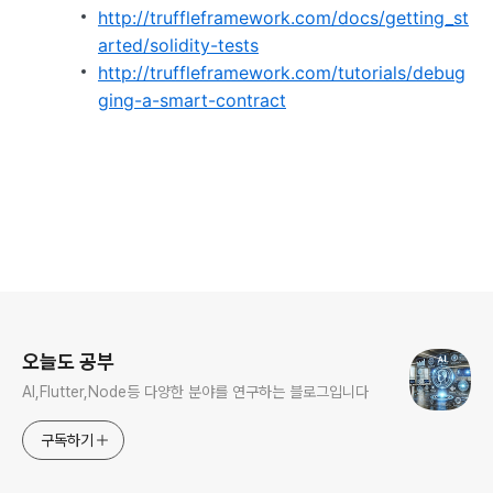
http://truffleframework.com/docs/getting_st
arted/solidity-tests
http://truffleframework.com/tutorials/debug
ging-a-smart-contract
로그 정보
오늘도 공부
AI,Flutter,Node등 다양한 분야를 연구하는 블로그입니다
구독하기