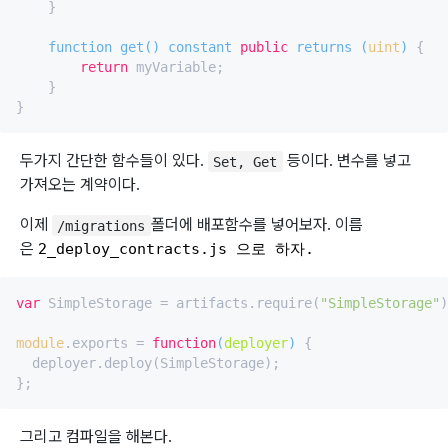
    }

function 
get
(
) constant 
public
returns
 (
uint
)
 {

return
 myVariable;

    }

두가지 간단한 함수들이 있다.
등이다. 변수를 넣고
Set, Get
가져오는 계약이다.
이제
폴더에 배포함수를 넣어보자. 이름
/migrations
은
2_deploy_contracts.js 으로 하자. 
var
 SimpleStorage = artifacts.require(
"SimpleStorage"
)
module
.exports = 
function
(
deployer
) 
{

  deployer.deploy(SimpleStorage);

그리고 컴파일을 해본다.