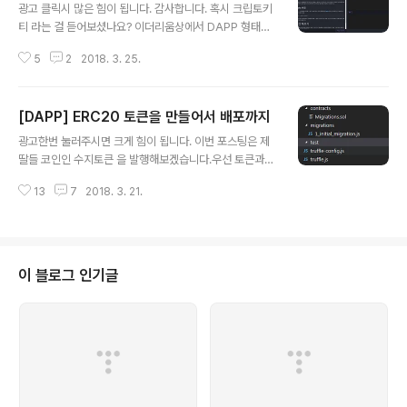
0000", "extraData" : "", "gasLimit" : "0x800000
광고 클릭시 많은 힘이 됩니다. 감사합니다. 혹시 크립토키
0", "nonce" : "0x0000000000000042", "mixhas
티 라는 걸 듣어보셨나요? 이더리움상에서 DAPP 형태로
h" : "0x000000000000000000000000000000
고양이를 랜덤으로 만들어서 거래까지 가능한 플랫폼이다.
000..
5
2
2018. 3. 25.
현재 매출은 1200억 달러를 넘어섰다고 한다. 관련 기사
모음블록체인으로 만든 게임, '크립토키티스' 다시금 화제
이더리움 가능성 - 한계 보여준 고양이 게임이런 플랫폼 게
[DAPP] ERC20 토큰을 만들어서 배포까지
임 개발시 필요한 DAPP 개발 지식을 무료로 튜터리얼식
글 내용
으로 만들어서 공유 하는 곳이 있다.크립토좀비 바로가기
광고한번 눌러주시면 크게 힘이 됩니다. 이번 포스팅은 제
왼쪽에는 설명이 나오고 오른쪽은 코드 실습을 통해서 하
딸들 코인인 수지토큰 을 발행해보겠습니다.우선 토큰과
나씩 배워나가는 방식이다. 개발 내용은 DAPP 개발시 필
코인은 차이가 있습니다. 코인과 토큰의 차이점?? 그럼 시
요한 솔리티디 언어로 진행한다. 레벨이 현재 5개로 나누
13
7
2018. 3. 21.
작해보겠습니다. 우선 결과물은 다음과 같습니다.이더리움
어 (계속 추가될 예정) 지며 각각의 레벨과 함께 게임도 같
에 올릴수 있는 토큰은 ERC20 규격으로 만들수 있다. 이
이 만들어 나가는 재미도 있다. 이 글..
토큰을 가지고 ICO에 올려서 서로간의 거래를 할 수 있습
니다. 그럼 시작해보자. ERC20 위키바로가기규격 인터페
이스 형태는 다음과 같다. 1234567891011121314151
이 블로그 인기글
6171819contract ERC20Interface { //총 갯수 funct
ion totalSupply() public constant returns (uint); //
주어진 토큰오너에 대한 잔액조회 function balanceOf
(addre..