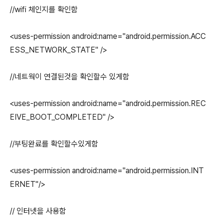
//wifi 체인지를 확인함
<uses-permission android:name="android.permission.ACC
ESS_NETWORK_STATE" />
//네트웍이 연결된것을 확인할수 있게함
<uses-permission android:name="android.permission.REC
EIVE_BOOT_COMPLETED" />
//부팅완료를 확인할수있게함
<uses-permission android:name="android.permission.INT
ERNET"/>
// 인터넷을 사용함