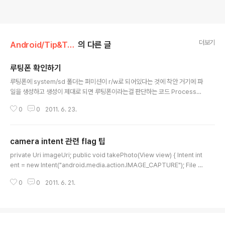
더보기
Android/Tip&Tech
의 다른 글
루팅폰 확인하기
글 내용
루팅폰에 system/sd 폴더는 퍼미션이 r/w로 되어있다는 것에 착안 거기에 파
일을 생성하고 생성이 제대로 되면 루팅폰이라는걸 판단하는 코드 Process
p; try { // Preform su to get root privledges p = Runtime.getRunti
0
0
2011. 6. 23.
me().exec("su"); // Attempt to write a file to a root-only DataOutp
utStream os = new DataOutputStream(p.getOutputStream()); os.
writeBytes("echo \"Do I have root?\" >/system/sd/temporary.txt
camera intent 관련 flag 팁
\n"); // Close the terminal os.writeBytes("exit\n"); o..
글 내용
private Uri imageUri; public void takePhoto(View view) { Intent int
ent = new Intent("android.media.action.IMAGE_CAPTURE"); File p
hoto = new File(Environment.getExternalStorageDirectory(), "Pic.
0
0
2011. 6. 21.
jpg"); intent.putExtra(MediaStore.EXTRA_OUTPUT, Uri.fromFile(p
hoto)); imageUri = Uri.fromFile(photo); startActivityForResult(inte
nt, TAKE_PICTURE); } @Override public void onActivityResult(int r
equestCode,..