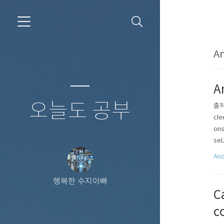
An
A
오늘도 공부
출처 
cle
ons
seL
And
행복한 수지아빠
C
c