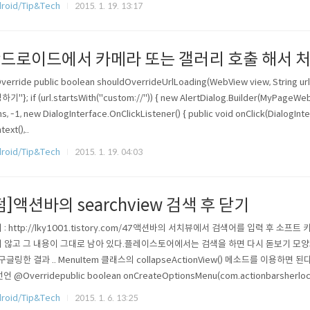
roid/Tip&Tech
2015. 1. 19. 13:17
드로이드에서 카메라 또는 갤러리 호출 해서 
erride public boolean shouldOverrideUrlLoading(WebView view, String 
기"}; if (url.startsWith("custom://")) { new AlertDialog.Builder(MyPageWeb.
s, -1, new DialogInterface.OnClickListener() { public void onClick(DialogInt
ext(),..
roid/Tip&Tech
2015. 1. 19. 04:03
펌]액션바의 searchview 검색 후 닫기
 : http://lky1001.tistory.com/47액션바의 서치뷰에서 검색어를 입력 후
 않고 그 내용이 그대로 남아 있다.플레이스토어에서는 검색을 하면 다시 돋보기 모양으
 구글링한 결과 .. MenuItem 클래스의 collapseActionView() 메소드를 이용하면
언 @Overridepublic boolean onCreateOptionsMenu(com.actionbarsherloc
 ..
roid/Tip&Tech
2015. 1. 6. 13:25