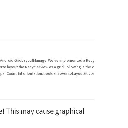
eAndroid GridLayoutManagerWe’ve implemented a Recy
o layout the RecyclerView as a grid.Following is the c
panCount, int orientation, boolean reverseLayout)rever
se! This may cause graphical