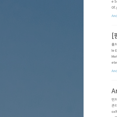
e S
0f; 
And
[
츌처 
le 
Met
eter
And
A
먼저
관리
ox