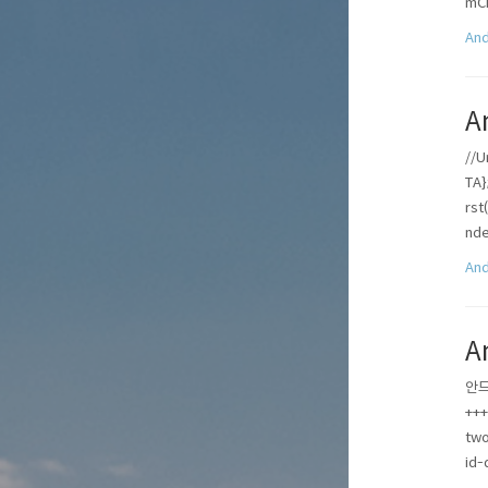
mC
k..
And
A
//U
TA}
rst
nde
And
A
안드
+++
two
id-