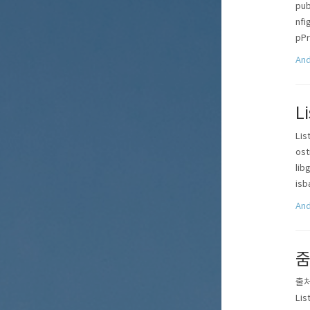
pub
nfi
pPr
And
L
Lis
ost
lib
isb
And
줌
출처 
Lis