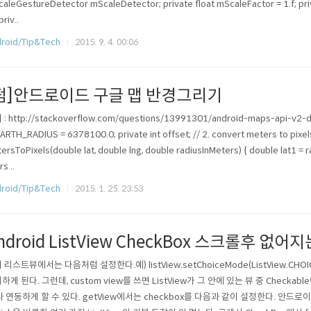
caleGestureDetector mScaleDetector; private float mScaleFactor = 1.f; priva
priv..
roid/Tip&Tech
2015. 9. 4. 00:06
펌]안드로이드 구글 맵 반경그리기
: http://stackoverflow.com/questions/13991301/android-maps-api-v2-draw-
EARTH_RADIUS = 6378100.0; private int offset; // 2. convert meters to pixel
ersToPixels(double lat, double lng, double radiusInMeters) { double lat1 =
s ..
roid/Tip&Tech
2015. 1. 25. 23:53
ndroid ListView CheckBox 스크롤후 없어
 리스트뷰에서는 다음처럼 설정한다.예) listView.setChoiceMode(ListView.CHOI
하게 된다. 그런데, custom view를 쓰면 ListView가 그 안에 있는 뷰 중 Checkab
와 연동하게 할 수 있다. getView에서는 checkbox를 다음과 같이 설정한다. 안드로이드의