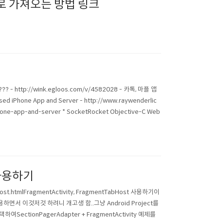
 가져오는 방법 링크
 - http://wink.egloos.com/v/4582028 - 카톡, 마플 앱
ed iPhone App and Server - http://www.raywenderlic
hone-app-and-server * SocketRocket Objective-C Web
t 사용하기
abhost.htmlFragmentActivity, FragmentTabHost 사용하기이
사용하면서 이것저것 하려니 개고생 함..그냥 Android Project를
택하여SectionPagerAdapter + FragmentActivity 예제를