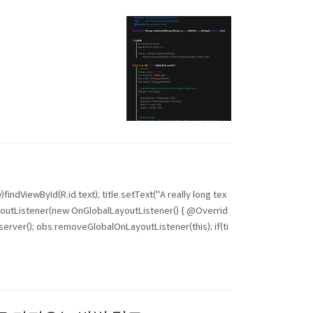
ewById(R.id.text); title.setText("A really long tex
youtListener(new OnGlobalLayoutListener() { @Overrid
erver(); obs.removeGlobalOnLayoutListener(this); if(ti