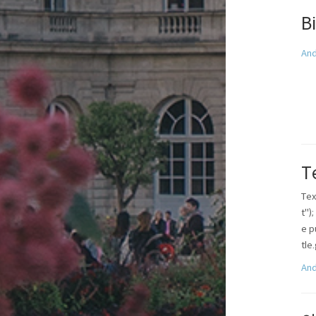
B
And
T
Tex
t")
e p
tle
And