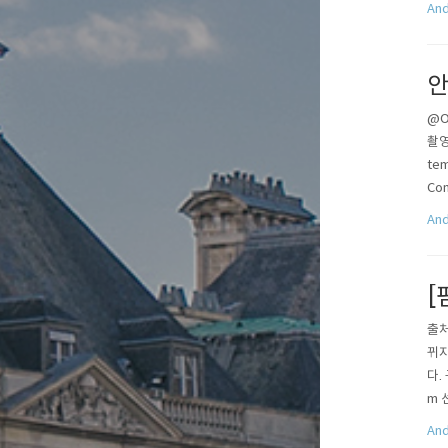
And
안
@Ov
촬영하
tem
Cont
And
[
출처
뀌지
다.
m 선
stub
And