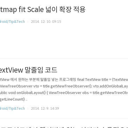
itmap fit Scale 넓이 확장 적용
roid/Tip&Tech
2014. 12. 10. 09:15
extView 말줄임 코드
tView 에서 원하는 부분에 말줄임 넣는 프로그래밍 final TextView title = (TextView)findVi
; ViewTreeObserver vto = title.getViewTreeObserver(); vto.addOnGlobalLa
ublic void onGlobalLayout() { ViewTreeObserver obs = title.getViewTreeObs
.getLineCount() ..
roid/Tip&Tech
2014. 12. 9. 14:39