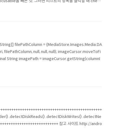
focusable을 빼는 것. 그러면 리스트의 항목을 클릭할 때 chec
String[] filePathColumn = {MediaStore.Images.Media.DA
 filePathColumn, null, null, null); imageCursor.moveToFi
final String imagePath = imageCursor.getString(columnI
++++++++++++++++++++++++++++++++++++++++++
er() .detectDiskReads() .detectDiskWrites() .detectNe
++++++++++++++++++++++++++++++ 참고 사이트 http://andro