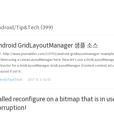
droid/Tip&Tech (399)
ndroid GridLayoutManager 샘플 소스
: http://www.journaldev.com/13792/android-gridlayoutmanager-exampl
rView using a LinearLayoutManager here. Now let’s use a GridLayoutManagert
tructor for a GridLayoutManager.GridLayoutManager (Context context, int s
ayout if set tr..
roid/Tip&Tech
2017. 8. 3. 02:43
alled reconfigure on a bitmap that is in u
orruption!