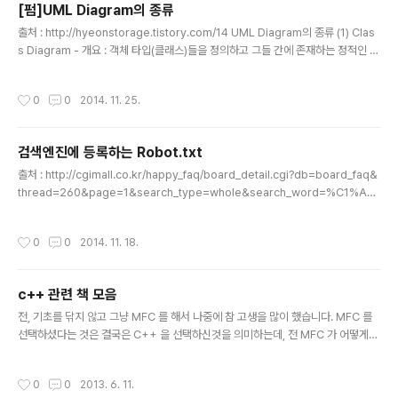
[펌]UML Diagram의 종류
랍니다. 먼저 첫번째 방법으로 포인트를 이용해서 간단하게 정보몰, 컨텐츠몰을 만드
글 내용
는 방법이 있습니다. 제로보드XE의 ..
출처 : http://hyeonstorage.tistory.com/14 UML Diagram의 종류 (1) Clas
s Diagram - 개요 : 객체 타입(클래스)들을 정의하고 그들 간에 존재하는 정적인 관
계를 다양한 방식(Association, Aggregation, Generalization, Realization,
Dependency) 으로 표현한 Diagram - 클래스 표기법 - Class Diagram 사용
작성시간
0
0
2014. 11. 25.
용도 요구분석 -> Class Diagram (개념)분석 -> Class Diagram (분석)설계 ->
Class Diagram (설계), Class Diagram (구현) - Association 표기법 - Multi
plicity 표기법 Multiplicity : 한 Class A의 I..
검색엔진에 등록하는 Robot.txt
글 내용
출처 : http://cgimall.co.kr/happy_faq/board_detail.cgi?db=board_faq&
thread=260&page=1&search_type=whole&search_word=%C1%A
4%C3%A5 검색로봇(robot.txt) 설정에 대해서 안내를 드리려고 합니다. 먼저 검
색로봇에 대해서 알아 보겠습니다 ^^ 누구나 한번쯤은 인터넷에서 자신에게 필요한
작성시간
0
0
2014. 11. 18.
정보를 검색해 보셨을텐데요 이때 사용자는 네이버, 구글, 다음 같은 포털사이트에서
원하는 정보를 찾습니다. 그럼 이런 포털사이트들은 어떻게 이런 많은 정보를 가지고
있을까요? 바로 검색로봇 때문입니다. 우리가 많이 사용하는 포털사이트(네이버,구
c++ 관련 책 모음
글,다음,야후)들은 모두 검색로봇을 가지고 있습니다. 검색로봇은 알아서 웹사이트들
글 내용
을 돌..
전, 기초를 닦지 않고 그냥 MFC 를 해서 나중에 참 고생을 많이 했습니다. MFC 를
선택하셨다는 것은 결국은 C++ 을 선택하신것을 의미하는데, 전 MFC 가 어떻게
되건 C++ 의 고수만 된다면 대세가 어떤 언어가 되건 상관없다고 생각합니다. C+
+ 이 Win32 에 종속되는건 아니니까요. 게다가 앞으로도 Win32 는 여전히 쓰일
작성시간
0
0
2013. 6. 11.
수 밖에 없구요. 또, C++ 잘 해두면 다른 언어 익히는건 훨씬 쉽습니다. 그래서 MF