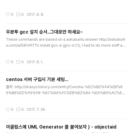
다. anonymous_enable=NO # 로컬 계정 사용자의 접속 허용 여부 (default =
NO) local_enable=YES # write 명령어 허용 여부 (defualt = NO) write_ena
작성시간
0
0
2017. 8. 8.
ble=YES # 로컬 계정 사용자용 umask (default = 077) local_umask=022 #
anonymous 사용자가 파일을 업로드 할 수 있는지 여부 (default = NO) # anon
_upload_enable=YES # anonymous 사용자의 디렉토리 생성 허용 여부 (d..
우분투 gcc 설치 순서..그대로만 하세요~
글 내용
These commands are based on a askubuntu answer http://askubunt
u.com/a/581497To install gcc-6 (gcc-6.1.1), I had to do more stuff as
shown below.USE THOSE COMMANDS AT YOUR OWN RISK. I SHALL
NOT BE RESPONSIBLE FOR ANYTHING.ABSOLUTELY NO WARRANT
작성시간
0
0
2017. 8. 1.
Y. If you are still reading let's carry on with the code. sudo apt-get up
date && \sudo apt-get install build-essential software-properties-c
ommon -y && \sud..
centos 서버 구입시 기본 세팅...
글 내용
출처 : http://drasys.tistory.com/entry/Conoha-%EC%BD%94%EB%8
5%B8%ED%95%98-%EC%84%9C%EB%B2%84-%EA%B5%AC%E
C%B6%95%EA%B8%B0-CentOS-67-%EA%B8%B0%EB%B0%98 Co
noha (코노하) 서버 구축기 (CentOS 6.7 기반)컴퓨터 2016.01.16 00:43지인의
작성시간
0
0
2017. 7. 28.
부탁도 있고해서 리눅스 기초적인 사용법을 곁들여 Conoha (코노하) VPS 서비스
를 이용한 서버 구축기를 정리해 본다. 1) 서버 사양 선택 / OS 설치 카드 결제까지
마치고 나면 서버 추가 메뉴 ( https://manage.conoha.jp/Service/Add/ )에서
이클립스에 UML Generator 를 붙여보자 ) - objectaid
추가할 사양 및 설치할 OS를 선택하여 서버를 생성하자. 서버..
글 내용