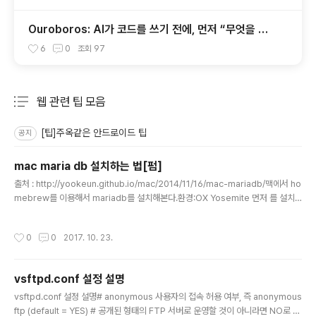
Ouroboros: AI가 코드를 쓰기 전에, 먼저 “무엇을 만
들지”를 끝까지 묻는 시스템
6
0
조회
97
웹 관련 팁 모음
분류 전체보기
주요 글 목록
[팁]주옥같은 안드로이드 팁
공지
mac maria db 설치하는 법[펌]
글 내용
출처 : http://yookeun.github.io/mac/2014/11/16/mac-mariadb/맥에서 ho
mebrew를 이용해서 mariadb를 설치해본다.환경:OX Yosemite 먼저 를 설치
해야 한다. homebrew는 우분투의 apt-get 같은 패키지인스톨 프로그램이라고
생각하면 된다.위 사이트에서 설치를 진행한다. 설치가 완료된 다음 터미널에서 bre
작성시간
0
0
2017. 10. 23.
w 를 치면 명령어의 설명이 나오면 정상으로 설치된 것이다.먼저 brew를 업데이트
해준다. (최신의 정보로 업데이트된다)brew update 다음 maridb를 검색해보자
(꼭 할 필요는 없다)brew search mariadb 검색하면 mariadb가 검색된다. bre
vsftpd.conf 설정 설명
w에서는 기본적으로 최신버전을 설치하게 된다. 2014.11월 기준으로 ..
글 내용
vsftpd.conf 설정 설명# anonymous 사용자의 접속 허용 여부, 즉 anonymous
ftp (default = YES) # 공개된 형태의 FTP 서버로 운영할 것이 아니라면 NO로 한