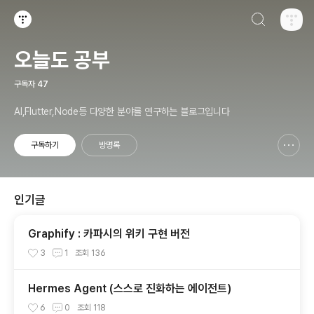
검색하기
티스토리
오늘도 공부
구독자
47
AI,Flutter,Node등 다양한 분야를 연구하는 블로그입니다
구독하기
방명록
신고하기 레이어
열기
인기글
Graphify : 카파시의 위키 구현 버전
3
1
조회
136
Hermes Agent (스스로 진화하는 에이전트)
6
0
조회
118