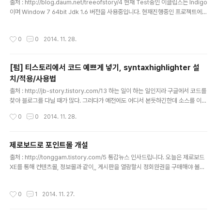
출처 : http://blog.daum.net/treeofstory/4 현재 Test중인 이클립스는 Indigo
이며 Window 7 64bit Jdk 1.6 버전을 사용중입니다. 현재진행중인 프로젝트에서
Sequence , Class Diagram을 달라고 갑질해서 ... ;; 게다가 머리도 좋지않은편
이라 기록해둬야 할것같아서... 참고는 http://www.objectaid.com/ 여기에서 했
작성시간
0
0
2014. 11. 28.
습니다. 그럼 시작해봅니다. 순서1. 이클립스에서 Help > Install New SoftWare
를선택합니다. 순서2. 빨강색 1의 add버튼을 누르면 Add Repository창이 뜬다.
창에 Name는 맘대로 입력해도된다. 기왕이면 의미있는이름이 나을거같다. 난 UM
[펌] 티스토리에서 코드 예쁘게 넣기, syntaxhighlighter 설
L이라 입했다 창에 Location에는 h..
치/적용/사용법
글 내용
출처 : http://jb-story.tistory.com/13 하는 일이 하는 일인지라 구글에서 코드를
찾아 블로그를 다닐 때가 많다. 그러다가 예전에도 어디서 본듯하긴한데 소스를 이쁘
게 정리해주는 소스 입력기? 소스 편집기? 코드 입력기?? 뭐 이런 걸 발견했다. 바로
작성시간
0
0
2014. 11. 28.
Syntax Highlighter 이름을 몰라서 한참을 찾았었는데 구글링의 힘으로 찾아서 설
치/적용 방법을 알게되었다. 차근 차근 따라해보자. 1. Syntax Highlighter Downl
oad http://alexgorbatchev.com/SyntaxHighlighter/download 다운로드
제로보드로 포인트몰 개설
는 의외로 간단하다. Syntax Highlighter 공식 홈페이지에서 다운로드 받을 수 있
글 내용
출처 : http://tonggam.tistory.com/5 통감뉴스 인사드립니다. 오늘은 제로보드
다. 위 링크를 클릭하면 큼지막 하게 Clic..
XE를 통해 컨텐츠몰, 정보몰과 같이,, 게시판을 열람할시 정회원권을 구매해야 볼수
있거나, 포인트가 혹은 캐쉬가 있어야 열람이 가능한 사이트를 만들어 보겠습니다.
물론, 이런 사이트 일반 솔루션으로 구매하려면,,100~300만원까지 다양한데, 우리
작성시간
0
1
2014. 11. 27.
는 제로보드를 이용해서 무료로 만들수 있습니다. 한 10만원 내외를 투자해서, 이쁜
정보몰까지 만들 수 있습니다. 일단, 자신의 계정에 제로보드XE가 인스톨된 상태여
야 합니다. 이것이 힘드신 분이라면, 제로보드 설치 방법, 블로그를 참고해 보시길 바