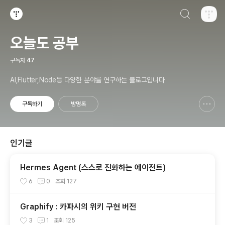
검색하기
티스토리
오늘도 공부
구독자
47
AI,Flutter,Node등 다양한 분야를 연구하는 블로그입니다
구독하기
방명록
신고하기 레이어
열기
인기글
Hermes Agent (스스로 진화하는 에이전트)
6
0
조회
127
Graphify : 카파시의 위키 구현 버전
3
1
조회
125