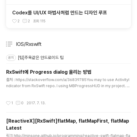
Codex를 UI/UX 마법사처럼 만드는 디자인 루프
2
2
조회
115
IOS/Rxswift
분류 전체보기
주요 글 목록
[팁]주옥같은 안드로이드 팁
공지
RxSwift에 Progress dialog 올리는 방법
글 내용
출처 : https://stackoverflow.com/a/36839785You may to use ActivityI
ndicator from RxSwift repo. I using MBProgressHUD in my project. At
first you need to create extension for this library:extension MBProgr
essHUD { /** Bindable sink for MBProgressHUD show/hide method
작성시간
1
0
2017. 7. 13.
s. */ public var rx_mbprogresshud_animating: AnyObserver { return
AnyObserver { event in MainScheduler.ensureExecutingOnSchedule
r() swi..
[ReactiveX][RxSwift]flatMap, flatMapFirst, flatMap
Latest
글 내용
링크 http://minsone.github.io/programming/reactive-swift-flatmap-fla