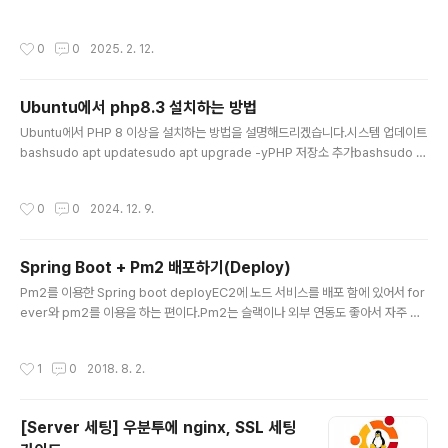
ST API Boilerplate by Brocoders특징: TypeORM과 PostgreSQL을 사용
하며, 인증, 권한 관리, 이메일 확인, 비밀번호 재설정, 파일 업로드, Swagger 문서
작성시간
0
0
2025. 2. 12.
화, Docker 설정 등을 포함한 종합적인 기능을 제공합니다.GitHub: https://githu
b.com/brocoders/nestjs-boilerplate2. Awesome NestJS Boilerplate
특징: TypeORM과 PostgreSQL을 기반으로 하며, JWT 인증, 역할 기반 접근
Ubuntu에서 php8.3 설치하는 방법
제어(RBAC), Swagger 문서화, 환경..
글 내용
Ubuntu에서 PHP 8 이상을 설치하는 방법을 설명해드리겠습니다.시스템 업데이트
bashsudo apt updatesudo apt upgrade -yPHP 저장소 추가bashsudo a
pt install software-properties-commonsudo add-apt-repository pp
a:ondrej/php -ysudo apt updatePHP 설치기본 PHP 설치bashsudo apt in
작성시간
0
0
2024. 12. 9.
stall php8.3 -y주요 확장 모듈 설치bashsudo apt install php8.3-cli php8.
3-fpm php8.3-mysql php8.3-xml php8.3-mbstring php8.3-curl php
8.3-gd -y설치 확인bashphp -vPHP-FPM 상태 확인bashsudo s..
Spring Boot + Pm2 배포하기(Deploy)
글 내용
Pm2를 이용한 Spring boot deployEC2에 노드 서비스를 배포 함에 있어서 for
ever와 pm2를 이용을 하는 편이다.Pm2는 슬랙이나 외부 연동도 좋아서 자주 이
용되는 편이다.그래서 이번에 Spring boot 도 배포를 하는데 pm2 를 이용할 수 있
을까 찾아보니 당연히 가능하다.우선 스프링 부트를 배포를 해보자.mvn package
작성시간
1
0
2018. 8. 2.
그럼 war or jar 파일이 나올것이다.나온걸 서버로 올려놓고. 노드를 설치를 한다.나
는 주로 nvm 을 이용해서 설치를 하는 편이다.https://medium.com/@jjeaby/n
vm-node-%EC%84%A4%EC%B9%98-a4bcab00a5efhttps://github.c
[Server 세팅] 우분투에 nginx, SSL 세팅
om/creationix/nvm설치를 진행 한 다음 pm2를 설치를 하..