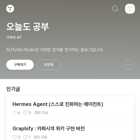
검색하기
티스토리
오늘도 공부
구독자
47
AI,Flutter,Node등 다양한 분야를 연구하는 블로그입니다
구독하기
방명록
신고하기 레이어
열기
인기글
Hermes Agent (스스로 진화하는 에이전트)
6
0
조회
136
Graphify : 카파시의 위키 구현 버전
3
1
조회
136