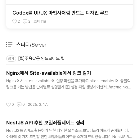
Codex를 UI/UX 마법사처럼 만드는 디자인 루프
2
2
조회
118
스터디/Server
분류 전체보기
주요 글 목록
[팁]주옥같은 안드로이드 팁
공지
Nginx에서 Site-available에서 링크 걸기
글 내용
Nginx에서 sites-available에 설정 파일을 추가하고 sites-enabled에 심볼릭
링크를 거는 방법을 단계별로 설명할게.1️⃣ 설정 파일 생성하기먼저, /etc/nginx/sit
es-available/에 새로운 설정 파일을 만든다.sudo nano /etc/nginx/sites-av
ailable/myapp아래 내용을 추가하고 저장 (CTRL + X → Y → Enter):server {
작성시간
0
0
2025. 2. 17.
listen 80; server_name yourdomain.com; location / { proxy_pass htt
p://localhost:3000; proxy_set_header Host $host; proxy_set_header
X-Real-I..
NestJS API 추천 보일러플레이트 정리
글 내용
NestJS를 API로 활용하기 위한 다양한 오픈소스 보일러플레이트가 존재합니다.
아래에 몇 가지 추천할 만한 보일러플레이트를 소개해 드리겠습니다.1. NestJS RE