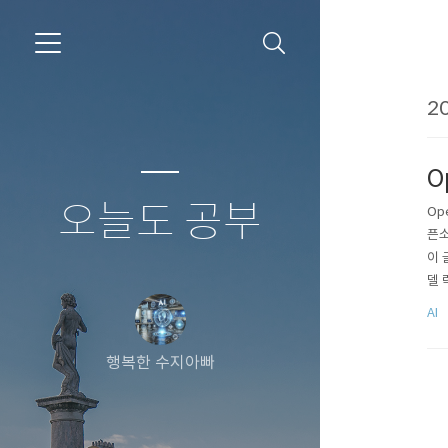
20
O
오늘도 공부
Op
픈소
이 
델 
n은
AI
행복한 수지아빠