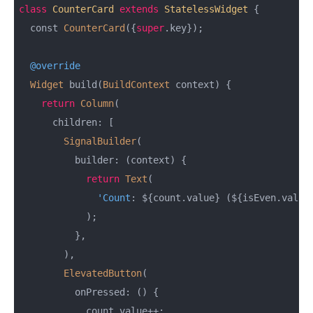
class
CounterCard
extends
StatelessWidget
{

  const 
CounterCard
({
super
.key});

@override
Widget
 build(
BuildContext
 context) {

return
Column
(

      children: [

SignalBuilder
(

          builder: (context) {

return
Text
(

'Count
: ${count.value} (${isEven.value
            );

          },

        ),

ElevatedButton
(

          onPressed: () {

            count.value++;
