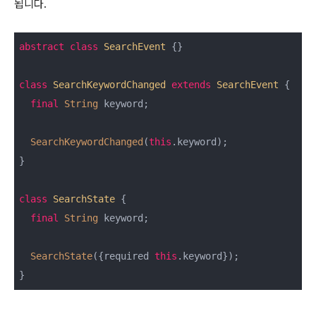
됩니다.
abstract
class
SearchEvent
{}

class
SearchKeywordChanged
extends
SearchEvent
{

final
String
 keyword;

SearchKeywordChanged
(
this
.keyword);

}

class
SearchState
{

final
String
 keyword;

SearchState
({required 
this
.keyword});
