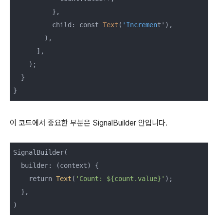
          },

          child: const 
Text
(
'Incremen
t'),

        ),

      ],

    );

  }

이 코드에서 중요한 부분은 SignalBuilder 안입니다.
SignalBuilder(

  builder: (context) {

    return 
Text
(
'Count: ${count.value}'
);

  },
