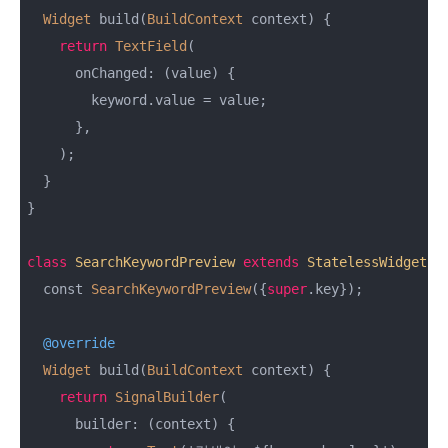
Widget
 build(
BuildContext
 context) {

return
TextField
(

      onChanged: (value) {

        keyword.value = value;

      },

    );

  }

}

class
SearchKeywordPreview
extends
StatelessWidget
{

  const 
SearchKeywordPreview
({
super
.key});

@override
Widget
 build(
BuildContext
 context) {

return
SignalBuilder
(

      builder: (context) {
