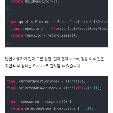
return
 QuizRepository();

});

final
 quizListProvider = FutureProvider<List<Quiz>>(
final
 repository = 
ref
.watch(quizRepositoryProvider
return
 repository.fetchQuizzes();

반면 사용자가 현재 고른 답안, 현재 문제 index, 정답 여부 같은
화면 내부 상태는 Signals로 관리할 수 있습니다.
final
 currentQuestionIndex = signal(
0
final
 selectedAnswerIndex = signal<
int
?>
(
null
);

final
 isAnswered = computed(() {

return
 selectedAnswerIndex.value != 
null
;
