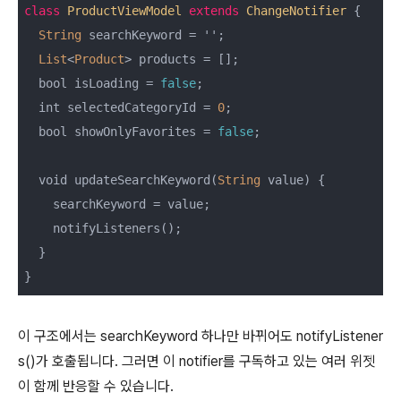
class
ProductViewModel
extends
ChangeNotifier
{

String
 searchKeyword = '';

List
<
Product
> products = [];

  bool isLoading = 
false
;

  int selectedCategoryId = 
0
;

  bool showOnlyFavorites = 
false
;

  void updateSearchKeyword(
String
 value) {

    searchKeyword = value;

    notifyListeners();

  }

이 구조에서는 searchKeyword 하나만 바뀌어도 notifyListener
s()가 호출됩니다. 그러면 이 notifier를 구독하고 있는 여러 위젯
이 함께 반응할 수 있습니다.