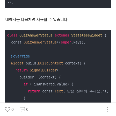
UI에서는 다음처럼 사용할 수 있습니다.
class
QuizAnswerStatus
extends
StatelessWidget
{

  const 
QuizAnswerStatus
({
super
.key});

@override
Widget
 build(
BuildContext
 context) {

return
SignalBuilder
(

      builder: (context) {

if
 (!isAnswered.value) {

return
 const 
Text
('답을 선택해 주세요.');

        }

0
0
return
Text
('선택한 답: ${selectedAnswerIndex.v