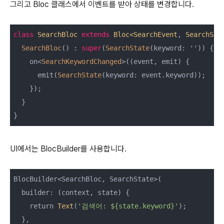
그리고 Bloc 클래스에서 이벤트를 받아 상태를 변경합니다.
class
SearchBloc
extends
Bloc<SearchEvent
, 
SearchSta
SearchBloc
() : 
super
(
SearchState
(keyword: '')) {

    on<
SearchKeywordChanged
>((event, emit) {

      emit(
SearchState
(keyword: event.keyword));

    });

  }

UI에서는 BlocBuilder를 사용합니다.
BlocBuilder<SearchBloc, SearchState>(

  builder: (context, state) {

    return 
Text
(
'검색어: ${state.keyword}'
);

  },
