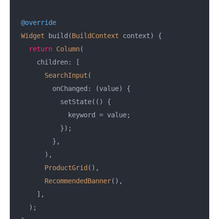
@override
Widget
 build(
BuildContext
 context) {

return
Column
(

      children: [

SearchInput
(

          onChanged: (value) {

            setState(() {

              keyword = value;

            });

          },

        ),

ProductGrid
(),

RecommendedBanner
(),

      ],

    );
