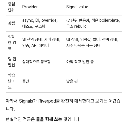
중심
Provider
Signal value
단위
async, DI, override,
값 단위 반응성, 적은 boilerplate,
강점
테스트, 구조화
국소 rebuild
적합
앱 전역 상태, 서버 상태,
UI 상태, 입력값, 필터, 선택 상태,
한 영
인증, API 데이터
자주 바뀌는 작은 상태
역
팀 컨
상대적으로 풍부함
아직 작고 발전 중
벤션
학습
난이
중간
낮은 편
도
따라서 Signals가 Riverpod을 완전히 대체한다고 보기는 어렵습
니다.
현실적인 접근은
둘을 함께 쓰는 것
입니다.