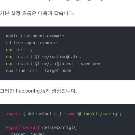
기본 설정 흐름은 다음과 같습니다.
mkdir flue-agent-example

npm
npm
npm
 install @flue/cli@latest --save-dev

그러면 flue.config.ts가 생성됩니다.
import
 { defineConfig } 
from
'@flue/cli/config'
;

export
default
 defineConfig({

  target: 
'node'
,
