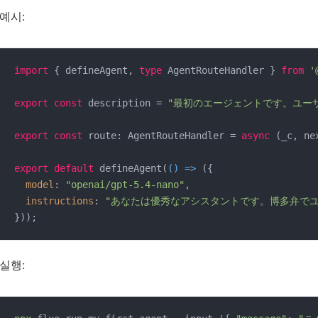
예시:
import
 { defineAgent, 
type
 AgentRouteHandler } 
from
'
export
const
 description = 
"最初のエージェントです。ユー
export
const
 route: AgentRouteHandler = 
async
 (_c, ne
export
default
 defineAgent(
() =>
 ({

model
: 
"openai/gpt-5.4-nano"
,

instructions
: 
"あなたは優秀なアシスタントです。博多弁で
실행: