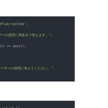
@flue/runtime'
;

ザーの質問に博多弁で答えます。"
;

xt) => next();

ユーザーの質問に答えてください。"
,
