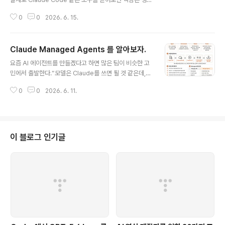
보다 단순합니다.모델이 똑똑한 것이고, 우리가 만드는 것
0
0
2026. 6. 15.
은 그 모델이 움직일 수 있는 작업 환경입니다.learn-clau
de-code 저장소는 이 관점을 아주 명확하게 설명합니다.
이 저장소의 핵심 문장은 다음과 같습니다.에이전트 = 모
Claude Managed Agents 를 알아보자.
델 + 하네스여기서 모델은 판단하고 추론하는 두뇌이고,
글 내용
하네스(harness)는 모델에게 도구, 파일 시스템, 터미널,
요즘 AI 에이전트를 만들겠다고 하면 많은 팀이 비슷한 고
권한, 메모리, 작업 공간을 제공하는 실행 환경입니다. 저장
민에서 출발한다.“모델은 Claude를 쓰면 될 것 같은데,에
소는 Claude Code를 “그대로 복제하라”는 목적보다, C
이전트 루프는 직접 짜야 하나?”“샌드박스는 어떻게 띄우
laude Code류 제품을 가능하게 하는 구조를 0부터 학습
0
0
2026. 6. 11.
지?”“도구 실행은 어디서 관리하지?”“파일시스템 상태는
하는 데 초점을 둡니다. 원문도 Claude Code의..
어떻게 유지하지?”“장시간 작업이 끊기면 어떻게 복구하
지?”“실행 중간에 사용자가 끼어들 수 있게 하려면 또 SS
E를 직접 붙여야 하나?”예전에는 이 질문들이 전부 개발자
의 몫이었다.모델 API는 말 그대로 모델에게 메시지를 보
이 블로그 인기글
내고 응답을 받는 인터페이스에 가까웠다. 그래서 “에이전
트”를 만들려면 모델 바깥에 별도의 실행 구조를 직접 설계
해야 했다.예를 들면 이런 것들이다.모델이 다음 행동을 결
정한다.필요하면 도구를 호출한다.도구 실행 결과를 다시
모델에게 넣는다.모델이 또 다..