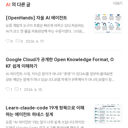
더보기
AI
의 다른 글
[OpenHands] 자율 AI 에이전트
글 내용
요즘 개발자 도구의 흐름은 빠르게 바뀌고 있다.처음에는
AI가 코드 한 줄을 자동완성해 주는 수준이었다. 그다음에
는 채팅창에 물어보면 함수나 컴포넌트를 만들어 주는 수
0
0
2026. 6. 17.
준으로 발전했다. 그런데 이제는 한 단계 더 나아가고 있
다.“이 버그 고쳐줘.”“이슈 보고 원인 찾아서 PR 만들어
줘.”“레거시 코드를 리팩터링해줘.”“테스트 깨지는 이유를
Google Cloud가 공개한 Open Knowledge Format, O
찾아줘.”이런 요청을 AI에게 단순히 묻는 것이 아니라, 실
제 개발 환경 안에서 실행하게 만드는 방향이다.OpenHa
KF 쉽게 이해하기
글 내용
nds는 바로 이 흐름을 대표하는 오픈소스 프로젝트다.1. O
AI 에이전트 시대, 지식은 문서가 아니라 “포맷”이 된다AI를 업무에 붙여보면
penHands는 무엇인가?OpenHands는 AI 기반 소프트
금방 깨닫는 문제가 하나 있습니다.모델 자체가 부족해서가 아니라,모델이 참고
웨어 개발 에이전트 플랫폼이다.쉽게 말하면, ChatGPT나
해야 할 맥락이 흩어져 있다는 것입니다.예를 들어 회사 안에서 AI 에이전트에
Claude에게 코드 질문을 던지는 수준을 넘어, AI가 직접
1
1
2026. 6. 15.
게 이렇게 물었다고 해보겠습니다.“우리 서비스의 주간 활성 사용자, WAU는
개발 작업..
어떻게 계산해?”사람이라면 누군가에게 물어보고, 노션 문서를 뒤지고, BigQu
ery 테이블을 확인하고, 예전 슬랙 대화를 찾아볼 수 있습니다. 하지만 AI 에이
Learn-claude-code 19개 항목으로 이해
전트 입장에서는 이 정보들이 모두 서로 다른 장소에 있습니다.데이터 스키마는
데이터 카탈로그에 있고,지표 정의는 노션에 있고,운영 절차는 위키에 있고,예
하는 에이전트 하네스 설계
글 내용
외 규칙은 시니어 개발자의 머릿속에 있습니다.Google Cloud는 이 문제를
요즘 “AI 에이전트”라는 말이 너무 쉽게 쓰입니다.하지만
“지식이 ..
실제로 Claude Code 같은 도구를 뜯어보면 핵심은 생각