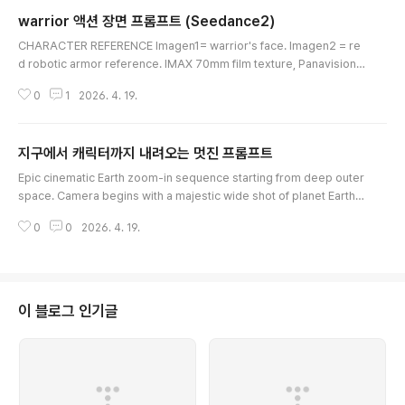
warrior 액션 장면 프롬프트 (Seedance2)
글 내용
CHARACTER REFERENCE Imagen1= warrior's face. Imagen2 = re
d robotic armor reference. IMAX 70mm film texture, Panavision
35mm lens, f4, handheld sway. Live-action sci-fi, 4K, shallow DO
0
1
2026. 4. 19.
F bokeh, cold teal-blue tone, red energy sword as only warm lig
ht. Dense industrial fog. Hard cuts. SFX only, no music. Face stabl
e, no deformation. 0-1s: CU face. Imagen1 without helmet, calm, c
지구에서 캐릭터까지 내려오는 멋진 프롬프트
old blue sidelight. ..
글 내용
Epic cinematic Earth zoom-in sequence starting from deep outer
space. Camera begins with a majestic wide shot of planet Earth fl
oating in the void (0-5s), then rapidly accelerates and dives towa
0
0
2026. 4. 19.
rd the surface at breathtaking speed, piercing through glowing a
tmosphere layers, rushing clouds, and continents with dramatic
motion blur, light streaks, and intense atmospheric entry glow (5
-10s). The c..
이 블로그 인기글