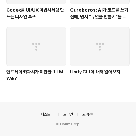
Codex를 UI/UX 마법사처럼 만
Ouroboros: AI가 코드를 쓰기
드는 디자인 루프
전에, 먼저 “무엇을 만들지”를 끝
까지 묻는 시스템
안드레이 카파시가 제안한 ‘LLM
Unity CLI 에 대해 알아보자
Wiki’
의안내
티스토리
로그인
고객센터
© Daum Corp.